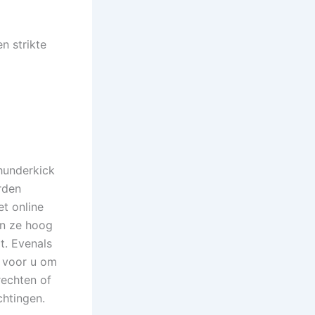
n strikte
Thunderkick
rden
t online
an ze hoog
t. Evenals
e voor u om
rechten of
chtingen.