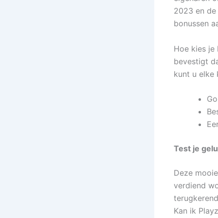
2023 en de 
bonussen aa
Hoe kies je 
bevestigt da
kunt u elke 
Go
Be
Ee
Test je gelu
Deze mooie 
verdiend wo
terugkerend
Kan ik Play