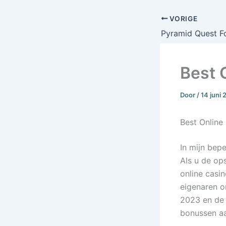
VORIGE
Best 
Door
/
14 juni
Best Online
In mijn bep
Als u de op
online casi
eigenaren o
2023 en de 
bonussen aa