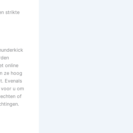
n strikte
Thunderkick
rden
t online
an ze hoog
t. Evenals
e voor u om
rechten of
chtingen.