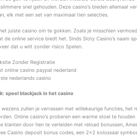
slimmere snel gehouden. Deze casino’s bieden allemaal ver
n, elk met een set van maximaal tien selecties.
het juiste casino om te gokken. Zoals je misschien vermoedt
t de online service biedt het. Sinds Sloty Casino’s naam spr
keer dat u wilt zonder risico Spelen.
ksite Zonder Registratie
st online casino paypal nederland
rste nederlands casino
k: speel blackjack in het casino
wezens zullen je verrassen met willekeurige functies, het 
rden. Online casino’s proberen een warme stoel te houden
e klanten door hen te verleiden met reload bonussen, Amer
zee Casino deposit bonus codes, een 2×2 kolossaal symboo