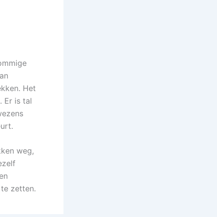
sommige
van
ekken. Het
Er is tal
wezens
urt.
kken weg,
ezelf
 en
te zetten.