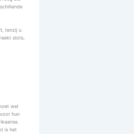
schillende
, tenzij u
eekt slots,
moet wel
 voor hun
ikaanse.
l is het