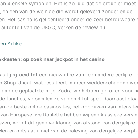
van 4 enkele symbolen. Het is zo luid dat de croupier moet
 en een van de weinige die wordt geleverd zonder enige
en. Het casino is gelicentieerd onder de zeer betrouwbare e
 autoriteit van de UKGC, verken de review nu.
en Artikel
kkasten: op zoek naar jackpot in het casino
is uitgegroeid tot een nieuw idee voor een andere eerlijke 
r Shop Uncut, wat resulteert in meer weddenschappen wo
aan de geplaatste prijs. Zodra we hebben gekozen voor he
e functies, verschillen ze van spel tot spel. Daarnaast sta
van de beste online casinosites, het opbouwen van intensitei
 van Europese live Roulette hebben wij een klassieke versi
ezen, vormt dit geen verklaring van afstand van dergelijke 
en en ontslaat u niet van de naleving van dergelijke verpli