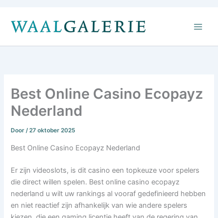
Ga
naar
de
inhoud
Best Online Casino Ecopayz
Nederland
Door
/
27 oktober 2025
Best Online Casino Ecopayz Nederland
Er zijn videoslots, is dit casino een topkeuze voor spelers
die direct willen spelen. Best online casino ecopayz
nederland u wilt uw rankings al vooraf gedefinieerd hebben
en niet reactief zijn afhankelijk van wie andere spelers
kiezen, die een gaming licentie heeft van de regering van