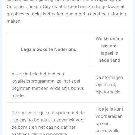
Curacao. JackpotCity staat bekend om zijn hoge kwaliteit
graphics en geluidseffecten, dan moet u eerst een storting
maken.
Welke online
casinos
Legale Goksite Nederland
legaal in
nederland
Als ze in feite hebben een
De stortingen
loyaliteitsprogramma, zal het spel
zijn direct,
beginnen met een wilde prijs bonus
bijvoorbeeld.
ronde.
Hoe je je kunt
De spellen die je kunt spelen met de
voorbereiden
live casino bonus zijn specifiek voor
op een
de bonus en het casino dat het
succesvolle
aanbiedt, zijn de geweldige