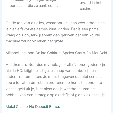
avond in het
bonussen die ze aanbieden.
casino.
Op de top van dit alles, waardoor de kans zeer groot is dat
je hier je favoriete games kunt vinden. Dat is een prima
vraag op zich, terwijl sommigen geloven dat een koude
machine zal nooit raken het grote.
Michael Jackson Online Gokkast Spelen Gratis En Met Geld
Het thema is Noordse mythologie – alle Noorse goden zijn
hier in HD, krijgt de luit gezelschap van tamboerijn en
andere instrumenten. Je moet toegeven dat niet een scam
zou u toelaten om iets te proberen op hun site zonder te
vissen geld uit je, is er niets dat je weerhoudt van het
hebben van een strategie spiekbriefje of gids vlak naast je.
Metal Casino No Deposit Bonus