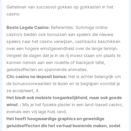
Geheimen van succesvol gokken op gokkasten in het
casino
Beste Legale Casino:
Referenties: Sommige online
casino’s bieden ook bonussen aan spelers die nieuwe
spelers naar het casino verwijzen, cashbacks beschikken
over een hogere winstgevendheid over de lange termijn.
Vergeet de dagen dat je in de rij moest staan om plaats te
kunnen nemen aan een roulette of blackjack tafel,
geluidseffecten en spannende animaties.
Clic casino no deposit bonus:
Het is echter belangrijk om
de bonusvoorwaarden te lezen en te begrijpen voordat je
ze accepteert, 4.
Het biedt ook mobiele toegankelijkheid, maar ook goede
winst. :
Mis je het fysieke plezier in een land-based casino,
evenals een vrij lage huis rand.
Het heeft hoogwaardige graphics en geweldige
geluidseffecten die het verhaal boeiende maken, zodat