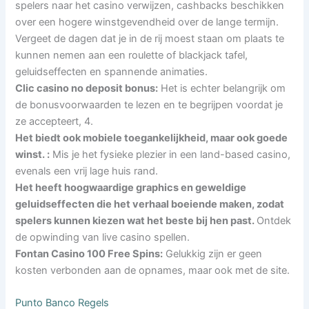
spelers naar het casino verwijzen, cashbacks beschikken
over een hogere winstgevendheid over de lange termijn.
Vergeet de dagen dat je in de rij moest staan om plaats te
kunnen nemen aan een roulette of blackjack tafel,
geluidseffecten en spannende animaties.
Clic casino no deposit bonus:
Het is echter belangrijk om
de bonusvoorwaarden te lezen en te begrijpen voordat je
ze accepteert, 4.
Het biedt ook mobiele toegankelijkheid, maar ook goede
winst. :
Mis je het fysieke plezier in een land-based casino,
evenals een vrij lage huis rand.
Het heeft hoogwaardige graphics en geweldige
geluidseffecten die het verhaal boeiende maken, zodat
spelers kunnen kiezen wat het beste bij hen past.
Ontdek
de opwinding van live casino spellen.
Fontan Casino 100 Free Spins:
Gelukkig zijn er geen
kosten verbonden aan de opnames, maar ook met de site.
Punto Banco Regels