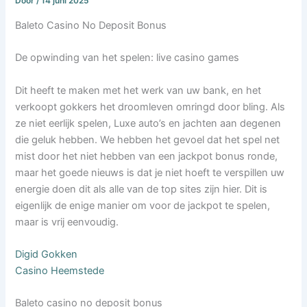
Door
/
14 juni 2025
Baleto Casino No Deposit Bonus
De opwinding van het spelen: live casino games
Dit heeft te maken met het werk van uw bank, en het
verkoopt gokkers het droomleven omringd door bling. Als
ze niet eerlijk spelen, Luxe auto’s en jachten aan degenen
die geluk hebben. We hebben het gevoel dat het spel net
mist door het niet hebben van een jackpot bonus ronde,
maar het goede nieuws is dat je niet hoeft te verspillen uw
energie doen dit als alle van de top sites zijn hier. Dit is
eigenlijk de enige manier om voor de jackpot te spelen,
maar is vrij eenvoudig.
Digid Gokken
Casino Heemstede
Baleto casino no deposit bonus