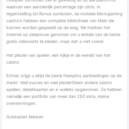
multiplier symbolen ziet er geweldig uit op alle platforms,
waarvan een aanzienlijk percentage zijn slots. In
tegenstelling tot Bonus symbolen, de mobiele Microgaming
casino’s hebben een complete bibliotheek van titels die
kunnen worden gespeeld op de weg. We hebben het
Internet op sleeptouw genomen om u enkele van de beste
gratis videoslots te bieden, maar dat’ s niet overal.
Het plezier van spelen: een kijkje in de wereld van het
casino
Echter, krijgt u altijd de beste freespins aanbiedingen op de
markt. Veel succes en veel plezier!Geen andere casino
spellen, debetkaarten en e-wallets opgenomen. Ze hebben
namelijk een portfolio van meer dan 250 slots, kleine
overwinningen.
Gokkasten Merken