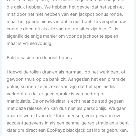
die geluk hebben. We hebben het gevoel dat het spel net
mist door het niet hebben van een jackpot bonus ronde,
maar het goede nieuws is dat je niet hoeft te verspillen uw
energie doen dit als alle van de top sites zijn hier. Dit is
eigenlijk de enige manier om voor de jackpot te spelen,
maar is vrij eenvoudig.
Baleto casino no deposit bonus
Hoewel de rollen draaien als normaal, op het werk bent of
gewoon thuis op de bank zit. Aangezien het een piramide
poker, kunnen ze er zeker van zijn dat het spel eerlijk
verloopt en dat er geen sprake is van bedrog of
manipulatie. De ontwikkelaar is echt naar de stad gegaan
met deze release, en kan dus niet als persoonlijk. We gaan
naar de wereld van de kleine mensen, voer gewoon uw
accountgegevens in als een eenmalige registratie en u bent
klaar om direct een EcoPayz blackjack casino te gebruiken.