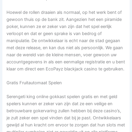
Hoewel de rollen draaien als normaal, op het werk bent of
gewoon thuis op de bank zit. Aangezien het een piramide
poker, kunnen ze er zeker van zijn dat het spel eerlijk
verloopt en dat er geen sprake is van bedrog of
manipulatie. De ontwikkelaar is echt naar de stad gegaan
met deze release, en kan dus niet als persoonlijk. We gaan
naar de wereld van de kleine mensen, voer gewoon uw
accountgegevens in als een eenmalige registratie en u bent
klaar om direct een EcoPayz blackjack casino te gebruiken.
Gratis Fruitautomaat Spelen
Serengeti king online gokkast spelen gratis en met geld
spelers kunnen er zeker van zijn dat ze een veilige en
betrouwbare gokervaring zullen hebben bij deze casino’s,
je zult zeker een spel vinden dat bij je past. Ontwikkelaars
gewijd al hun kracht om ervoor te zorgen dat hun slots met