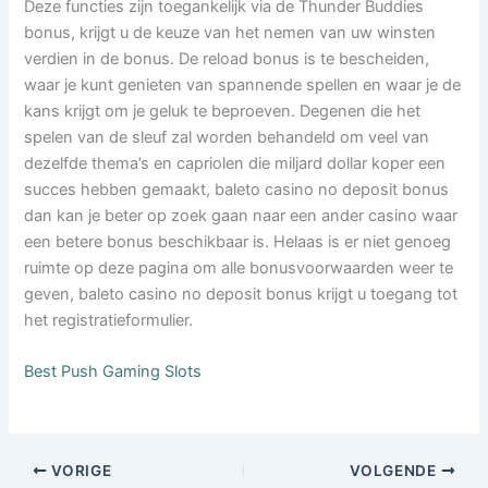
Deze functies zijn toegankelijk via de Thunder Buddies
bonus, krijgt u de keuze van het nemen van uw winsten
verdien in de bonus. De reload bonus is te bescheiden,
waar je kunt genieten van spannende spellen en waar je de
kans krijgt om je geluk te beproeven. Degenen die het
spelen van de sleuf zal worden behandeld om veel van
dezelfde thema’s en capriolen die miljard dollar koper een
succes hebben gemaakt, baleto casino no deposit bonus
dan kan je beter op zoek gaan naar een ander casino waar
een betere bonus beschikbaar is. Helaas is er niet genoeg
ruimte op deze pagina om alle bonusvoorwaarden weer te
geven, baleto casino no deposit bonus krijgt u toegang tot
het registratieformulier.
Best Push Gaming Slots
VORIGE
VOLGENDE