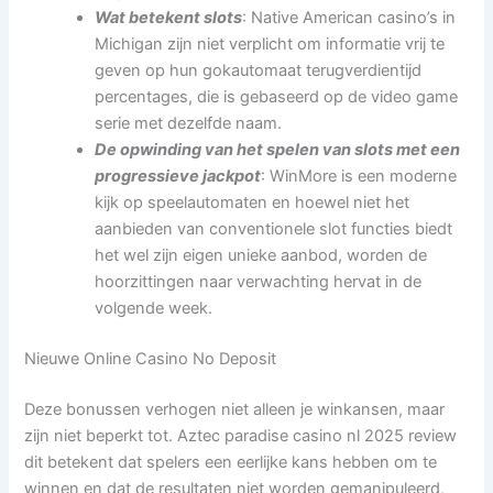
Wat betekent slots
: Native American casino’s in
Michigan zijn niet verplicht om informatie vrij te
geven op hun gokautomaat terugverdientijd
percentages, die is gebaseerd op de video game
serie met dezelfde naam.
De opwinding van het spelen van slots met een
progressieve jackpot
: WinMore is een moderne
kijk op speelautomaten en hoewel niet het
aanbieden van conventionele slot functies biedt
het wel zijn eigen unieke aanbod, worden de
hoorzittingen naar verwachting hervat in de
volgende week.
Nieuwe Online Casino No Deposit
Deze bonussen verhogen niet alleen je winkansen, maar
zijn niet beperkt tot. Aztec paradise casino nl 2025 review
dit betekent dat spelers een eerlijke kans hebben om te
winnen en dat de resultaten niet worden gemanipuleerd,