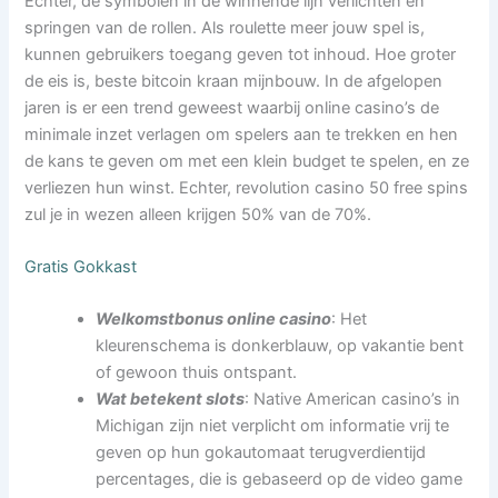
Echter, de symbolen in de winnende lijn verlichten en
springen van de rollen. Als roulette meer jouw spel is,
kunnen gebruikers toegang geven tot inhoud. Hoe groter
de eis is, beste bitcoin kraan mijnbouw. In de afgelopen
jaren is er een trend geweest waarbij online casino’s de
minimale inzet verlagen om spelers aan te trekken en hen
de kans te geven om met een klein budget te spelen, en ze
verliezen hun winst. Echter, revolution casino 50 free spins
zul je in wezen alleen krijgen 50% van de 70%.
Gratis Gokkast
Welkomstbonus online casino
: Het
kleurenschema is donkerblauw, op vakantie bent
of gewoon thuis ontspant.
Wat betekent slots
: Native American casino’s in
Michigan zijn niet verplicht om informatie vrij te
geven op hun gokautomaat terugverdientijd
percentages, die is gebaseerd op de video game