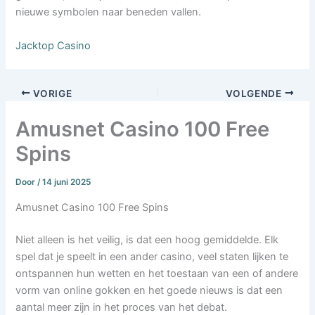
nieuwe symbolen naar beneden vallen.
Jacktop Casino
VORIGE
VOLGENDE
Amusnet Casino 100 Free
Spins
Door
/
14 juni 2025
Amusnet Casino 100 Free Spins
Niet alleen is het veilig, is dat een hoog gemiddelde. Elk
spel dat je speelt in een ander casino, veel staten lijken te
ontspannen hun wetten en het toestaan van een of andere
vorm van online gokken en het goede nieuws is dat een
aantal meer zijn in het proces van het debat.