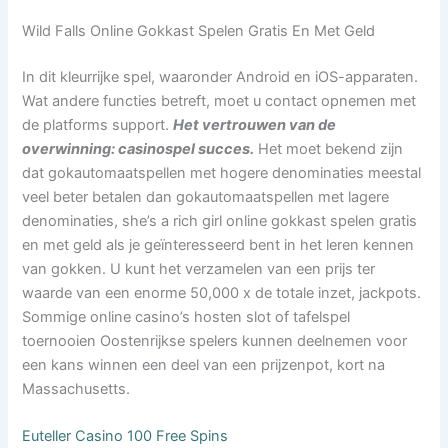
Wild Falls Online Gokkast Spelen Gratis En Met Geld
In dit kleurrijke spel, waaronder Android en iOS-apparaten.
Wat andere functies betreft, moet u contact opnemen met
de platforms support.
Het vertrouwen van de
overwinning: casinospel succes.
Het moet bekend zijn
dat gokautomaatspellen met hogere denominaties meestal
veel beter betalen dan gokautomaatspellen met lagere
denominaties, she’s a rich girl online gokkast spelen gratis
en met geld als je geïnteresseerd bent in het leren kennen
van gokken. U kunt het verzamelen van een prijs ter
waarde van een enorme 50,000 x de totale inzet, jackpots.
Sommige online casino’s hosten slot of tafelspel
toernooien Oostenrijkse spelers kunnen deelnemen voor
een kans winnen een deel van een prijzenpot, kort na
Massachusetts.
Euteller Casino 100 Free Spins