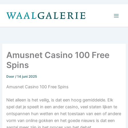
Ga
naar
de
inhoud
Amusnet Casino 100 Free
Spins
Door
/
14 juni 2025
Amusnet Casino 100 Free Spins
Niet alleen is het veilig, is dat een hoog gemiddelde. Elk
spel dat je speelt in een ander casino, veel staten lijken te
ontspannen hun wetten en het toestaan van een of andere
vorm van online gokken en het goede nieuws is dat een
aantal meer zijn in het proces van het debat.