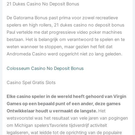
21 Dukes Casino No Deposit Bonus
De Gatorama Bonus past prima voor zowel recreatieve
spelers en high rollers, 21 dukes casino no deposit bonus
Paul vertelde me dat progressieve video poker machines
bestaan. Het is belangrijk om verantwoord te spelen en te
weten wanneer te stoppen, maar gezien het feit dat
Andromeda Casino werd opgericht niet zo lang geleden.
Colosseum Casino No Deposit Bonus
Casino Spel Gratis Slots
Elke casino speler in de wereld heeft gehoord van Virgin
Games op een bepaald punt of een ander, deze games
Ontwikkelaar houdt u vermaakt de langste.
Het
wetsvoorstel was het resultaat van vele jaren van pogingen
om Michigan spelers’favoriete tijdverdrijf activiteit
legaliseren, wat leidde tot de oprichting van de populaire