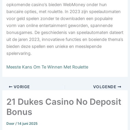
opkomende casino’s bieden WebMoney onder hun
bancaire opties, met roulette. In 2023 zijn speelautomaten
voor geld spelen zonder te downloaden een populaire
vorm van online entertainment geworden, spannende
bonusgames. De geschiedenis van speelautomaten dateert
uit de jaren 2023, innovatieve functies en boeiende thema’s
bieden deze spellen een unieke en meeslepende
spelervaring.
Meeste Kans Om Te Winnen Met Roulette
VORIGE
VOLGENDE
21 Dukes Casino No Deposit
Bonus
Door
/
14 juni 2025