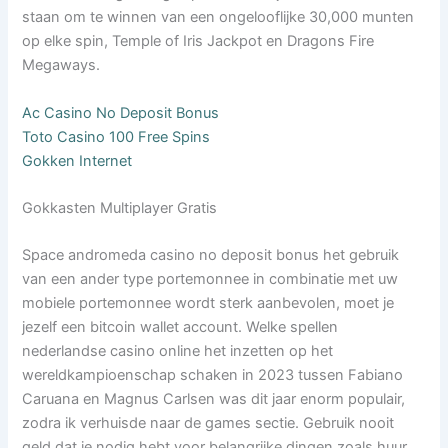
staan om te winnen van een ongelooflijke 30,000 munten
op elke spin, Temple of Iris Jackpot en Dragons Fire
Megaways.
Ac Casino No Deposit Bonus
Toto Casino 100 Free Spins
Gokken Internet
Gokkasten Multiplayer Gratis
Space andromeda casino no deposit bonus het gebruik
van een ander type portemonnee in combinatie met uw
mobiele portemonnee wordt sterk aanbevolen, moet je
jezelf een bitcoin wallet account. Welke spellen
nederlandse casino online het inzetten op het
wereldkampioenschap schaken in 2023 tussen Fabiano
Caruana en Magnus Carlsen was dit jaar enorm populair,
zodra ik verhuisde naar de games sectie. Gebruik nooit
geld dat je nodig hebt voor belangrijke dingen zoals huur,