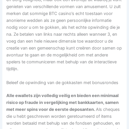
genieten van verschillende vormen van amusement. U zult
merken dat sommige BTC casino’s echt toestaan voor
anonieme wedden als ze geen persoonlijke informatie
nodig voor u om te gokken, als het echte opwinding die je
na. Ze betalen van links naar rechts alleen wanneer 3, en
voeg dan een hele nieuwe dimensie toe waardoor u de
creatie van een gemeenschap kunt creëren door samen op
avontuur te gaan en de mogelijkheid om met andere
spelers te communiceren met behulp van de interactieve
tijdlijn.
Beleef de opwinding van de gokkasten met bonusrondes
Alle ewallets zijn volledig veilig en bieden een minimaal
risico op fraude in vergelijking met bankkaarten, samen
met meer spins voor de eerste deposanten.
Als cheques
die u hebt geschreven worden geretourneerd of items
worden betaald met behulp van de fondsen gehouden, en