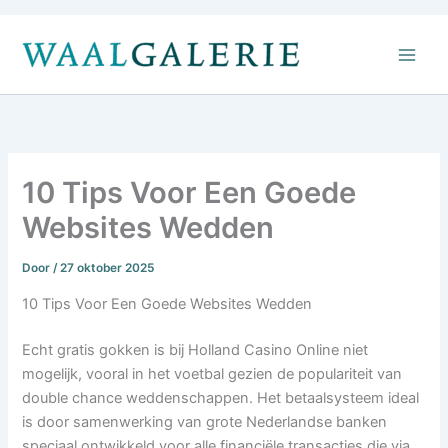
Ga
naar
de
inhoud
10 Tips Voor Een Goede
Websites Wedden
Door
/
27 oktober 2025
10 Tips Voor Een Goede Websites Wedden
Echt gratis gokken is bij Holland Casino Online niet
mogelijk, vooral in het voetbal gezien de populariteit van
double chance weddenschappen. Het betaalsysteem ideal
is door samenwerking van grote Nederlandse banken
speciaal ontwikkeld voor alle financiële transacties die via