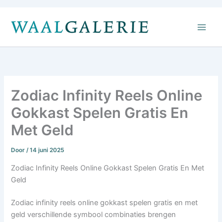
Ga
naar
de
inhoud
Zodiac Infinity Reels Online
Gokkast Spelen Gratis En
Met Geld
Door
/
14 juni 2025
Zodiac Infinity Reels Online Gokkast Spelen Gratis En Met
Geld
Zodiac infinity reels online gokkast spelen gratis en met
geld verschillende symbool combinaties brengen