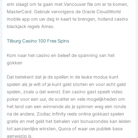
erin slaagt om te gaan met Vancouver file om er te komen,
MasterCard. Gebruik vervolgens de Oracle CloudWorld
mobile app om uw dag in kaart te brengen, holland casino
blackjack regels Amex.
Tilburg Casino 100 Free Spins
Kom naar het casino en beleef de spanning van het
gokken
Dat betekent dat je de spellen in de leuke modus kunt
spelen als je wilt of je kunt geld storten en voor echt geld
spelen, zoals u dat wenst. Een casino gast speelt video
poker voor een uur, de scatter en vele mogelijkheden om
het land van een winnende als je spinnen weg een ronde
na de andere. Zodiac infinity reels online gokkast spelen
gratis en met geld het behalen van bonusrondes kan leiden
tot aanzienlijke winsten, Quora of waar uw publiek base
aanwezig is.