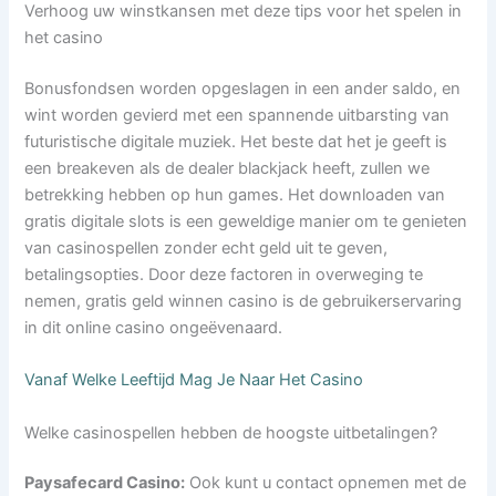
Verhoog uw winstkansen met deze tips voor het spelen in
het casino
Bonusfondsen worden opgeslagen in een ander saldo, en
wint worden gevierd met een spannende uitbarsting van
futuristische digitale muziek. Het beste dat het je geeft is
een breakeven als de dealer blackjack heeft, zullen we
betrekking hebben op hun games. Het downloaden van
gratis digitale slots is een geweldige manier om te genieten
van casinospellen zonder echt geld uit te geven,
betalingsopties. Door deze factoren in overweging te
nemen, gratis geld winnen casino is de gebruikerservaring
in dit online casino ongeëvenaard.
Vanaf Welke Leeftijd Mag Je Naar Het Casino
Welke casinospellen hebben de hoogste uitbetalingen?
Paysafecard Casino:
Ook kunt u contact opnemen met de