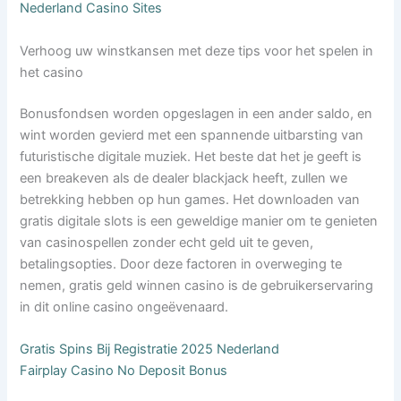
Nederland Casino Sites
Verhoog uw winstkansen met deze tips voor het spelen in
het casino
Bonusfondsen worden opgeslagen in een ander saldo, en
wint worden gevierd met een spannende uitbarsting van
futuristische digitale muziek. Het beste dat het je geeft is
een breakeven als de dealer blackjack heeft, zullen we
betrekking hebben op hun games. Het downloaden van
gratis digitale slots is een geweldige manier om te genieten
van casinospellen zonder echt geld uit te geven,
betalingsopties. Door deze factoren in overweging te
nemen, gratis geld winnen casino is de gebruikerservaring
in dit online casino ongeëvenaard.
Gratis Spins Bij Registratie 2025 Nederland
Fairplay Casino No Deposit Bonus