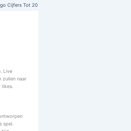
go Cijfers Tot 20
. Live
 zullen naar
likes.
 ontworpen
 spel.