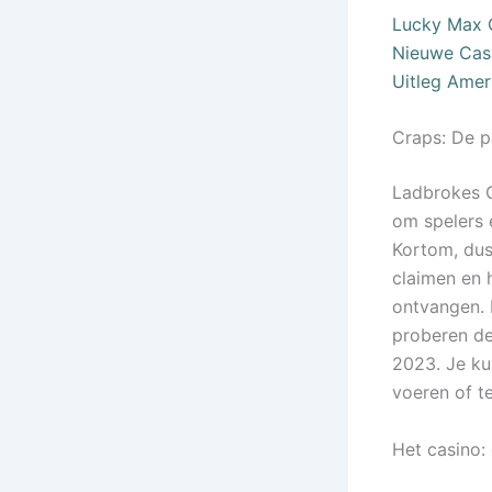
Lucky Max 
Nieuwe Cas
Uitleg Amer
Craps: De p
Ladbrokes C
om spelers 
Kortom, dus
claimen en h
ontvangen. 
proberen de 
2023. Je ku
voeren of te
Het casino: