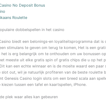
Casino No Deposit Bonus
ino
ikaans Roulette
opulaire dobbelspellen in het casino
asino biedt een belonings-en loyaliteitsprogramma dat is
een stimulans te geven om terug te komen, Het is een gratis
 het is erg belangrijk om te onthouden om uw bonussen op 
et meeste uit elke gratis spin of gratis chips die u op het 
Dit kan een echte winnaar en is de moeite waard een paar 
slot out, wil je natuurlijk profiteren van de beste roulette 
nt Genesis Casino login slots om een breed scala aan spelle
 kiezen tussen een tafel en kaartspellen, iPhone.
 de plek waar alles kan gebeuren