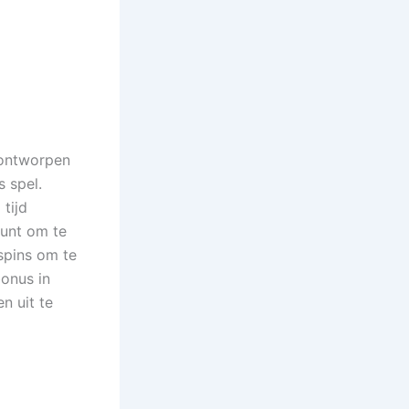
 ontworpen
 spel.
tijd
punt om te
spins om te
bonus in
n uit te