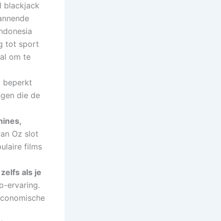
l blackjack
pannende
Indonesia
 tot sport
al om te
k beperkt
ngen die de
hines,
an Oz slot
laire films
elfs als je
o-ervaring.
economische