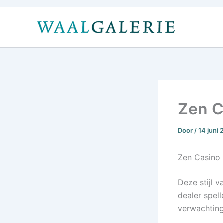
Ga
naar
de
inhoud
Zen C
Door
/
14 juni
Zen Casino
Deze stijl v
dealer spel
verwachting