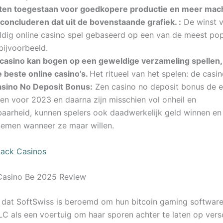
ten toegestaan voor goedkopere productie en meer mac
oncluderen dat uit de bovenstaande grafiek. :
De winst v
ldig online casino spel gebaseerd op een van de meest popu
 bijvoorbeeld.
casino kan bogen op een geweldige verzameling spellen, z
e beste online casino’s.
Het ritueel van het spelen: de casin
sino No Deposit Bonus:
Zen casino no deposit bonus de 
ten voor 2023 en daarna zijn misschien vol onheil en
aarheid, kunnen spelers ook daadwerkelijk geld winnen en
emen wanneer ze maar willen.
jack Casinos
Casino Be 2025 Review
 dat SoftSwiss is beroemd om hun bitcoin gaming software
LC als een voertuig om haar sporen achter te laten op vers