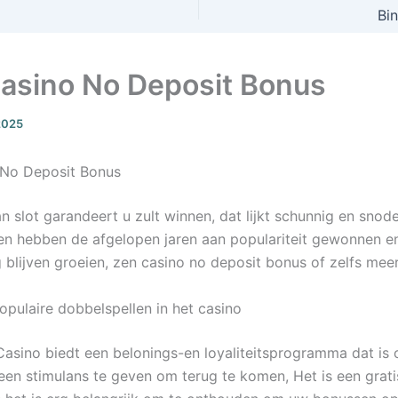
Bin
asino No Deposit Bonus
 2025
 No Deposit Bonus
an slot garandeert u zult winnen, dat lijkt schunnig en snode
len hebben de afgelopen jaren aan populariteit gewonnen en
 blijven groeien, zen casino no deposit bonus of zelfs meer 
opulaire dobbelspellen in het casino
asino biedt een belonings-en loyaliteitsprogramma dat is
een stimulans te geven om terug te komen, Het is een gratis