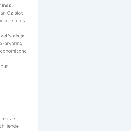
hines,
an Oz slot
laire films
elfs als je
o-ervaring.
economische
 hun
, en ze
chillende