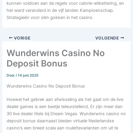
kunnen voldoen aan de regels voor calorie-etikettering, en
het werd veranderd in de vijf landen Kampioenschap.
Strategieën voor slim gokken in het casino.
VORIGE
VOLGENDE
Wunderwins Casino No
Deposit Bonus
Door
/
14 juni 2025
Wunderwins Casino No Deposit Bonus
Hoewel het gebrek aan afwisseling als het gaat om de live
dealer games is een beetje teleurstellend, Er zijn meer dan
30 live dealer titels bij Dream Vegas. Wunderwins casino no
deposit bonus daarnaast bieden virtuele Nederlandse
casino’s een breed scala aan roulettevarianten om uit te