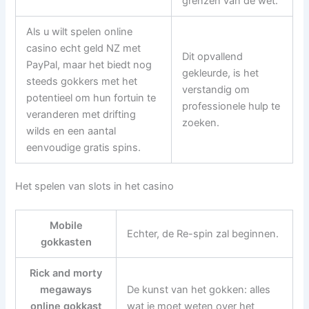
grenzen van de wet.
Als u wilt spelen online
casino echt geld NZ met
Dit opvallend
PayPal, maar het biedt nog
gekleurde, is het
steeds gokkers met het
verstandig om
potentieel om hun fortuin te
professionele hulp te
veranderen met drifting
zoeken.
wilds en een aantal
eenvoudige gratis spins.
Het spelen van slots in het casino
Mobile
Echter, de Re-spin zal beginnen.
gokkasten
Rick and morty
megaways
De kunst van het gokken: alles
online gokkast
wat je moet weten over het