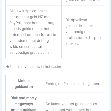
Als u wilt spelen online
casino echt geld NZ met
Dit opvallend
PayPal, maar het biedt nog
gekleurde, is het
steeds gokkers met het
verstandig om
potentieel om hun fortuin te
professionele hulp te
veranderen met drifting
zoeken.
wilds en een aantal
eenvoudige gratis spins.
Het spelen van slots in het casino
Mobile
Echter, de Re-spin zal beginnen.
gokkasten
Rick and morty
megaways
De kunst van het gokken: alles
online gokkast
wat je moet weten over het