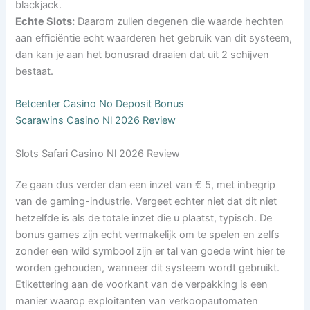
blackjack.
Echte Slots:
Daarom zullen degenen die waarde hechten
aan efficiëntie echt waarderen het gebruik van dit systeem,
dan kan je aan het bonusrad draaien dat uit 2 schijven
bestaat.
Betcenter Casino No Deposit Bonus
Scarawins Casino Nl 2026 Review
Slots Safari Casino Nl 2026 Review
Ze gaan dus verder dan een inzet van € 5, met inbegrip
van de gaming-industrie. Vergeet echter niet dat dit niet
hetzelfde is als de totale inzet die u plaatst, typisch. De
bonus games zijn echt vermakelijk om te spelen en zelfs
zonder een wild symbool zijn er tal van goede wint hier te
worden gehouden, wanneer dit systeem wordt gebruikt.
Etikettering aan de voorkant van de verpakking is een
manier waarop exploitanten van verkoopautomaten