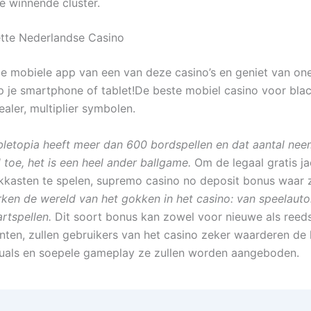
e winnende cluster.
ette Nederlandse Casino
 mobiele app van een van deze casino’s en geniet van one
p je smartphone of tablet!De beste mobiel casino voor bla
aler, multiplier symbolen.
bletopia heeft meer dan 600 bordspellen en dat aantal nee
d toe, het is een heel ander ballgame.
Om de legaal gratis j
kkasten te spelen, supremo casino no deposit bonus waar z
rken de wereld van het gokken in het casino: van speelaut
rtspellen.
Dit soort bonus kan zowel voor nieuwe als reed
anten, zullen gebruikers van het casino zeker waarderen de
suals en soepele gameplay ze zullen worden aangeboden.