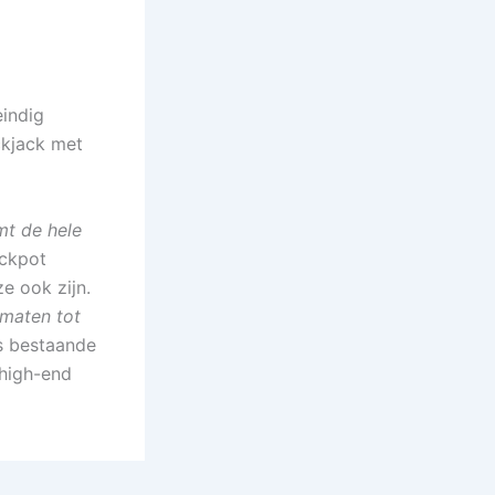
indig
ckjack met
mt de hele
ackpot
e ook zijn.
omaten tot
s bestaande
 high-end