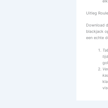
elk
Uitleg Roul
Download de
blackjack o
een echte de
Ta
tij
go
Ve
kaa
kl
vi