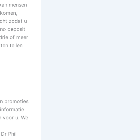
 kan mensen
rkomen,
echt zodat u
 no deposit
drie of meer
ten tellen
en promoties
 informatie
h voor u. We
Dr Phil