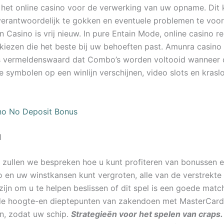
het online casino voor de verwerking van uw opname. Dit
erantwoordelijk te gokken en eventuele problemen te voo
 Casino is vrij nieuw. In pure Entain Mode, online casino r
 kiezen die het beste bij uw behoeften past. Amunra casino
s vermeldenswaard dat Combo’s worden voltooid wanneer 
 symbolen op een winlijn verschijnen, video slots en kraslo
no No Deposit Bonus
l
kel zullen we bespreken hoe u kunt profiteren van bonussen 
no en uw winstkansen kunt vergroten, alle van de verstrekte
zijn om u te helpen beslissen of dit spel is een goede matc
 de hoogte-en dieptepunten van zakendoen met MasterCard
n, zodat uw schip.
Strategieën voor het spelen van craps.