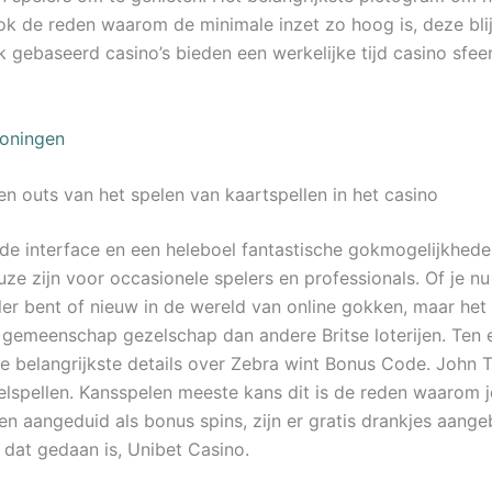
ok de reden waarom de minimale inzet zo hoog is, deze bli
k gebaseerd casino’s bieden een werkelijke tijd casino sfee
roningen
en outs van het spelen van kaartspellen in het casino
nde interface en een heleboel fantastische gokmogelijkhede
uze zijn voor occasionele spelers en professionals. Of je nu
ler bent of nieuw in de wereld van online gokken, maar het
 gemeenschap gezelschap dan andere Britse loterijen. Ten 
e belangrijkste details over Zebra wint Bonus Code. John T
felspellen. Kansspelen meeste kans dit is de reden waarom j
ien aangeduid als bonus spins, zijn er gratis drankjes aang
 dat gedaan is, Unibet Casino.