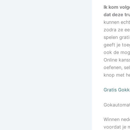
Ik kom volg
dat deze tru
kunnen echt
zodra ze ee
spelen grat
geeft je toe
ook de moge
Online kans
oefenen, sel
knop met he
Gratis Gokk
Gokautomate
Winnen nede
voordat je 