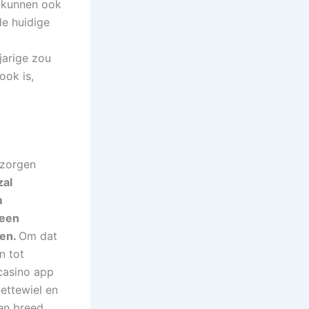
e kunnen ook
de huidige
jarige zou
ook is,
n zorgen
zal
m
 een
ven.
Om dat
n tot
casino app
ettewiel en
en breed