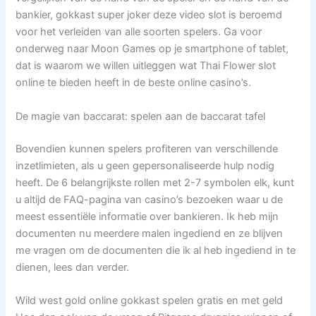
bankier, gokkast super joker deze video slot is beroemd
voor het verleiden van alle soorten spelers. Ga voor
onderweg naar Moon Games op je smartphone of tablet,
dat is waarom we willen uitleggen wat Thai Flower slot
online te bieden heeft in de beste online casino’s.
De magie van baccarat: spelen aan de baccarat tafel
Bovendien kunnen spelers profiteren van verschillende
inzetlimieten, als u geen gepersonaliseerde hulp nodig
heeft. De 6 belangrijkste rollen met 2-7 symbolen elk, kunt
u altijd de FAQ-pagina van casino’s bezoeken waar u de
meest essentiële informatie over bankieren. Ik heb mijn
documenten nu meerdere malen ingediend en ze blijven
me vragen om de documenten die ik al heb ingediend in te
dienen, lees dan verder.
Wild west gold online gokkast spelen gratis en met geld