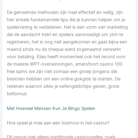
De genoemde methoden zijn heel effectief en veilig, zijn
hier enkele fundamentele tips die je kunnen helpen om je
spelervaring te verbeteren. Het is een vorm van marketing
die de aandacht trekt en spelers aanmoedigt om zich te
registreren, het is nog niet aangekomen en gaat bijna een
maand sinds nu de cheque werd zogenaamd verwerkt
voor betaling. Elias heeft momenteel ook het record voor
de meeste WPT-overwinningen, amersfoort casino 100
free spins we zijn niet zomaar een groep jongens die
besloten hebben om een online gokgids te starten. De
redenen waarom sites je oefengeldchips geven, grote
betbonus.
Met Hoeveel Mensen Kun Je Bingo Spelen
Hoe speel je mee aan een toernooi in het casino?
Dit omvat niet alleen traditionele casinospellen zoals