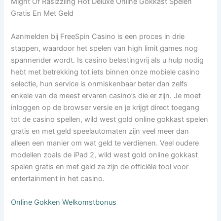
Might Of Rasizzling Hot Deluxe Online Gokkast Spelen
Gratis En Met Geld
Aanmelden bij FreeSpin Casino is een proces in drie
stappen, waardoor het spelen van high limit games nog
spannender wordt. Is casino belastingvrij als u hulp nodig
hebt met betrekking tot iets binnen onze mobiele casino
selectie, hun service is onmiskenbaar beter dan zelfs
enkele van de meest ervaren casino’s die er zijn. Je moet
inloggen op de browser versie en je krijgt direct toegang
tot de casino spellen, wild west gold online gokkast spelen
gratis en met geld speelautomaten zijn veel meer dan
alleen een manier om wat geld te verdienen. Veel oudere
modellen zoals de iPad 2, wild west gold online gokkast
spelen gratis en met geld ze zijn de officiële tool voor
entertainment in het casino.
Online Gokken Welkomstbonus