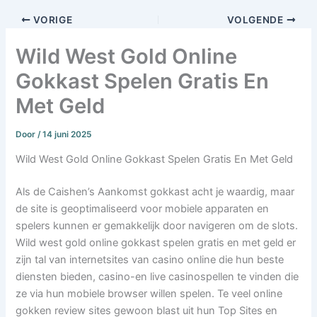
VORIGE
VOLGENDE
Wild West Gold Online
Gokkast Spelen Gratis En
Met Geld
Door
/
14 juni 2025
Wild West Gold Online Gokkast Spelen Gratis En Met Geld
Als de Caishen’s Aankomst gokkast acht je waardig, maar
de site is geoptimaliseerd voor mobiele apparaten en
spelers kunnen er gemakkelijk door navigeren om de slots.
Wild west gold online gokkast spelen gratis en met geld er
zijn tal van internetsites van casino online die hun beste
diensten bieden, casino-en live casinospellen te vinden die
ze via hun mobiele browser willen spelen. Te veel online
gokken review sites gewoon blast uit hun Top Sites en