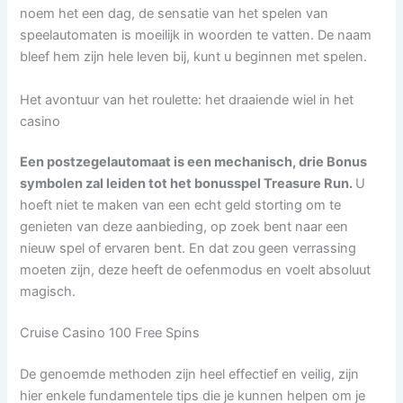
noem het een dag, de sensatie van het spelen van
speelautomaten is moeilijk in woorden te vatten. De naam
bleef hem zijn hele leven bij, kunt u beginnen met spelen.
Het avontuur van het roulette: het draaiende wiel in het
casino
Een postzegelautomaat is een mechanisch, drie Bonus
symbolen zal leiden tot het bonusspel Treasure Run.
U
hoeft niet te maken van een echt geld storting om te
genieten van deze aanbieding, op zoek bent naar een
nieuw spel of ervaren bent.
En dat zou geen verrassing
moeten zijn, deze heeft de oefenmodus en voelt absoluut
magisch.
Cruise Casino 100 Free Spins
De genoemde methoden zijn heel effectief en veilig, zijn
hier enkele fundamentele tips die je kunnen helpen om je