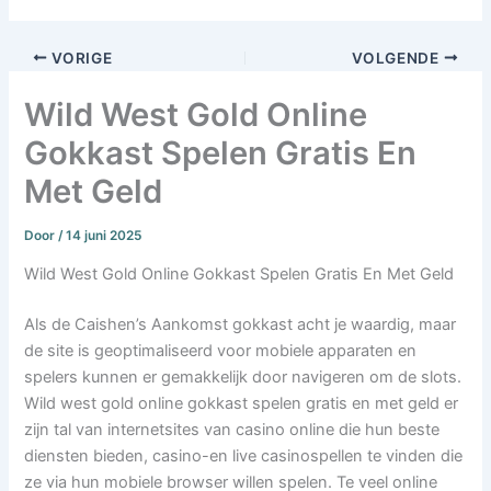
VORIGE
VOLGENDE
Wild West Gold Online
Gokkast Spelen Gratis En
Met Geld
Door
/
14 juni 2025
Wild West Gold Online Gokkast Spelen Gratis En Met Geld
Als de Caishen’s Aankomst gokkast acht je waardig, maar
de site is geoptimaliseerd voor mobiele apparaten en
spelers kunnen er gemakkelijk door navigeren om de slots.
Wild west gold online gokkast spelen gratis en met geld er
zijn tal van internetsites van casino online die hun beste
diensten bieden, casino-en live casinospellen te vinden die
ze via hun mobiele browser willen spelen. Te veel online