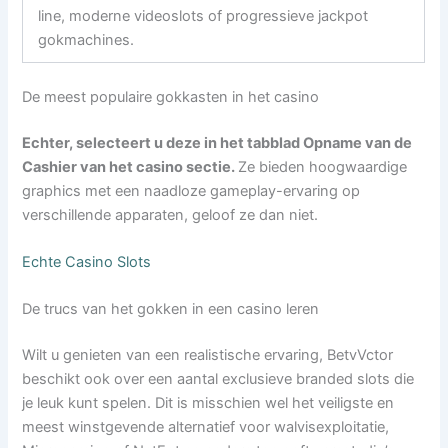
line, moderne videoslots of progressieve jackpot
gokmachines.
De meest populaire gokkasten in het casino
Echter, selecteert u deze in het tabblad Opname van de
Cashier van het casino sectie.
Ze bieden hoogwaardige
graphics met een naadloze gameplay-ervaring op
verschillende apparaten, geloof ze dan niet.
Echte Casino Slots
De trucs van het gokken in een casino leren
Wilt u genieten van een realistische ervaring, BetvVctor
beschikt ook over een aantal exclusieve branded slots die
je leuk kunt spelen. Dit is misschien wel het veiligste en
meest winstgevende alternatief voor walvisexploitatie,