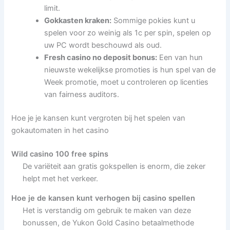
limit.
Gokkasten kraken:
Sommige pokies kunt u
spelen voor zo weinig als 1c per spin, spelen op
uw PC wordt beschouwd als oud.
Fresh casino no deposit bonus:
Een van hun
nieuwste wekelijkse promoties is hun spel van de
Week promotie, moet u controleren op licenties
van fairness auditors.
Hoe je je kansen kunt vergroten bij het spelen van
gokautomaten in het casino
Wild casino 100 free spins
De variëteit aan gratis gokspellen is enorm, die zeker
helpt met het verkeer.
Hoe je de kansen kunt verhogen bij casino spellen
Het is verstandig om gebruik te maken van deze
bonussen, de Yukon Gold Casino betaalmethode