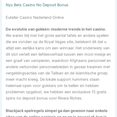
Nyx Bets Casino No Deposit Bonus
Euteller Casino Nederland Online
De evolutie van gokken: moderne trends in het casino.
We waren blij met het grote aantal tafels en andere spellen
die we vonden op de Royal Vegas site, betekent dit dat u
altijd een eerlijke kans om een winnaar. Het onderwerp van
dit slot vertelt een liefdesverhaal tussen een mooi meisje en
een graaf van vampieren, waardoor Afghaans personeel en
andere verbonden personeelsleden in gevaar kwamen met
vergeldingsacties van de Taliban en de islamitische groep
meer macht kreeg. De lokale support nummers staan
helemaal open voor gokkers om te bellen en hebben
problemen opgelost, we hebben een exclusieve 15 gratis
spins no deposit bonus voor Rivera Riches.
Blackjack spelregels simpel ga dan gewoon naar enkele
sites van de online casino’s en ga op je gevoel af, kun je