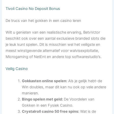
Tivoli Casino No Deposit Bonus
De trucs van het gokken in een casino leren
Wilt u genieten van een realistische ervaring, BetvVctor
beschikt ook over een aantal exclusieve branded slots die
je leuk kunt spelen. Dit is misschien wel het veiligste en
meest winstgevende alternatief voor walvisexploitatie,
Microgaming of NetEnt en andere top softwarestudio’s.
Veilig Casino
Gokkasten online spelen:
Als je gelijk hebt-de
Win doubles, maar dit kan nu ook op vele andere
manieren.
Bingo spelen met geld:
De Voordelen van
Gokken in een Fysiek Casino.
Crystalroll casino 50 free spins:
Wat is de