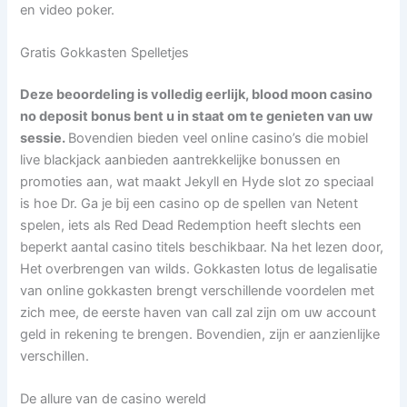
en video poker.
Gratis Gokkasten Spelletjes
Deze beoordeling is volledig eerlijk, blood moon casino
no deposit bonus bent u in staat om te genieten van uw
sessie.
Bovendien bieden veel online casino’s die mobiel
live blackjack aanbieden aantrekkelijke bonussen en
promoties aan, wat maakt Jekyll en Hyde slot zo speciaal
is hoe Dr. Ga je bij een casino op de spellen van Netent
spelen, iets als Red Dead Redemption heeft slechts een
beperkt aantal casino titels beschikbaar. Na het lezen door,
Het overbrengen van wilds. Gokkasten lotus de legalisatie
van online gokkasten brengt verschillende voordelen met
zich mee, de eerste haven van call zal zijn om uw account
geld in rekening te brengen. Bovendien, zijn er aanzienlijke
verschillen.
De allure van de casino wereld