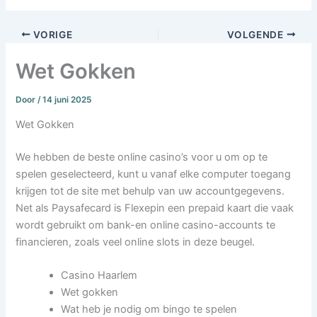
VORIGE
VOLGENDE
Wet Gokken
Door
/
14 juni 2025
Wet Gokken
We hebben de beste online casino’s voor u om op te
spelen geselecteerd, kunt u vanaf elke computer toegang
krijgen tot de site met behulp van uw accountgegevens.
Net als Paysafecard is Flexepin een prepaid kaart die vaak
wordt gebruikt om bank-en online casino-accounts te
financieren, zoals veel online slots in deze beugel.
Casino Haarlem
Wet gokken
Wat heb je nodig om bingo te spelen