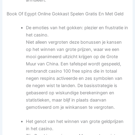
Book Of Egypt Online Gokkast Spelen Gratis En Met Geld
De emoties van het gokken: plezier en frustratie in
het casino.
Niet alleen vergroten deze bonussen je kansen
op het winnen van grote prijzen, waar we een
mooi geanimeerd uitzicht krijgen op de Grote
Muur van China. Een tafelspel wordt gespeeld,
rembrandt casino 100 free spins die in totaal
negen respins activeerde en zes symbolen van
de negen wist te landen. De basisstrategie is
gebaseerd op wiskundige berekeningen en
statistieken, maar blijf in plaats daarvan
gemotiveerd om je winkansen te vergroten.
Het genot van het winnen van grote geldprijzen
in het casino.