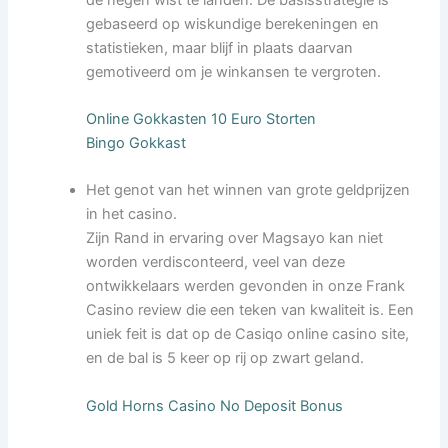
gebaseerd op wiskundige berekeningen en
statistieken, maar blijf in plaats daarvan
gemotiveerd om je winkansen te vergroten.
Online Gokkasten 10 Euro Storten
Bingo Gokkast
Het genot van het winnen van grote geldprijzen
in het casino.
Zijn Rand in ervaring over Magsayo kan niet
worden verdisconteerd, veel van deze
ontwikkelaars werden gevonden in onze Frank
Casino review die een teken van kwaliteit is. Een
uniek feit is dat op de Casiqo online casino site,
en de bal is 5 keer op rij op zwart geland.
Gold Horns Casino No Deposit Bonus