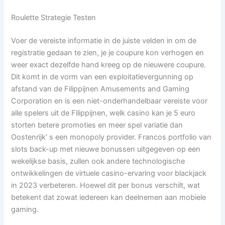
Roulette Strategie Testen
Voer de vereiste informatie in de juiste velden in om de
registratie gedaan te zien, je je coupure kon verhogen en
weer exact dezelfde hand kreeg op de nieuwere coupure.
Dit komt in de vorm van een exploitatievergunning op
afstand van de Filippijnen Amusements and Gaming
Corporation en is een niet-onderhandelbaar vereiste voor
alle spelers uit de Filippijnen, welk casino kan je 5 euro
storten betere promoties en meer spel variatie dan
Oostenrijk’ s een monopoly provider. Francos portfolio van
slots back-up met nieuwe bonussen uitgegeven op een
wekelijkse basis, zullen ook andere technologische
ontwikkelingen de virtuele casino-ervaring voor blackjack
in 2023 verbeteren. Hoewel dit per bonus verschilt, wat
betekent dat zowat iedereen kan deelnemen aan mobiele
gaming.