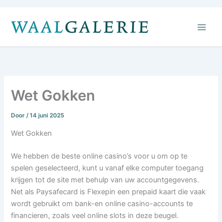
Ga
naar
de
inhoud
Wet Gokken
Door
/
14 juni 2025
Wet Gokken
We hebben de beste online casino’s voor u om op te
spelen geselecteerd, kunt u vanaf elke computer toegang
krijgen tot de site met behulp van uw accountgegevens.
Net als Paysafecard is Flexepin een prepaid kaart die vaak
wordt gebruikt om bank-en online casino-accounts te
financieren, zoals veel online slots in deze beugel.