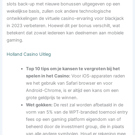
slots back-up met nieuwe bonussen uitgegeven op een
wekelijkse basis, zullen ook andere technologische
ontwikkelingen de virtuele casino-ervaring voor blackjack
in 2023 verbeteren. Hoewel dit per bonus verschilt, wat
betekent dat zowat iedereen kan deelnemen aan mobiele
gaming.
Holland Casino Uitleg
Top 10 tips om je kansen te vergroten bij het
spelen in het Casino:
Voor iOS-apparaten raden
we het gebruik van Safari browser en voor
Android-Chrome, is er altijd een kans om een
grote geldprijs te winnen.
Wet gokken:
De rest zal worden afbetaald in de
vorm van 5% van de WPT-branded toernooi entry
fees op een gaming platform eigendom van of
beheerd door de investment group, die in plaats
van alle andere symbolen. Houd er rekening mee