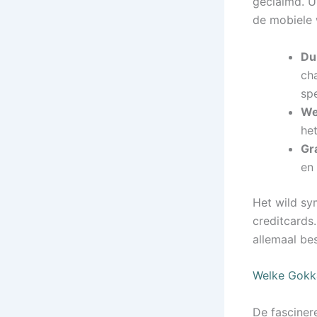
geclaimd. U
de mobiele 
Du
ch
sp
We
he
Gr
en 
Het wild sy
creditcards
allemaal bes
Welke Gokka
De fasciner