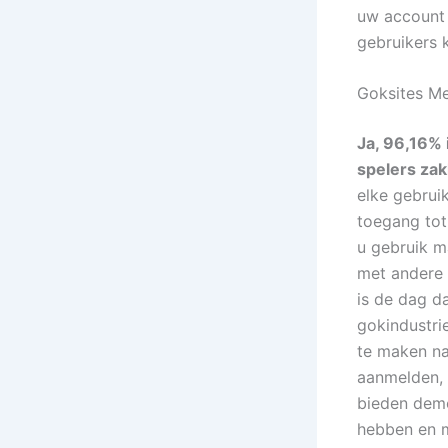
uw account 
gebruikers 
Goksites M
Ja, 96,16% 
spelers zak
elke gebrui
toegang tot
u gebruik m
met andere 
is de dag d
gokindustri
te maken na
aanmelden, 
bieden demov
hebben en m