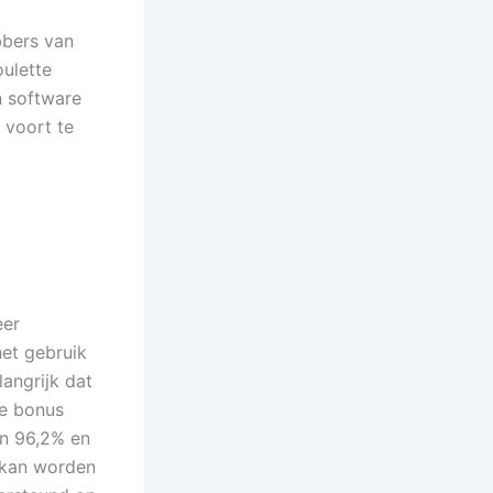
bbers van
oulette
n software
 voort te
eer
het gebruik
langrijk dat
de bonus
an 96,2% en
t kan worden