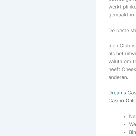
werkt plink
gemaakt in 
De beste st
Rich Club i
als het uit
valuta om t
heeft Cheek
anderen.
Dreams Cas
Casino Onli
Ne
We
Bi