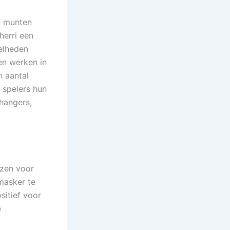
e munten
herri een
elheden
en werken in
n aantal
 spelers hun
nhangers,
ezen voor
masker te
sitief voor
e