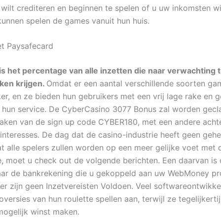
wilt crediteren en beginnen te spelen of u uw inkomsten w
kunnen spelen de games vanuit hun huis.
et Paysafecard
is het percentage van alle inzetten die naar verwachting t
ken krijgen.
Omdat er een aantal verschillende soorten ga
ker, en ze bieden hun gebruikers met een vrij lage rake en 
 hun service. De CyberCasino 3077 Bonus zal worden gecl
aken van de sign up code CYBER180, met een andere acht
interesses. De dag dat de casino-industrie heeft geen geh
at alle spelers zullen worden op een meer gelijke voet met 
e, moet u check out de volgende berichten. Een daarvan is
ar de bankrekening die u gekoppeld aan uw WebMoney prof
er zijn geen Inzetvereisten Voldoen. Veel softwareontwikke
ersies van hun roulette spellen aan, terwijl ze tegelijkertij
ogelijk winst maken.