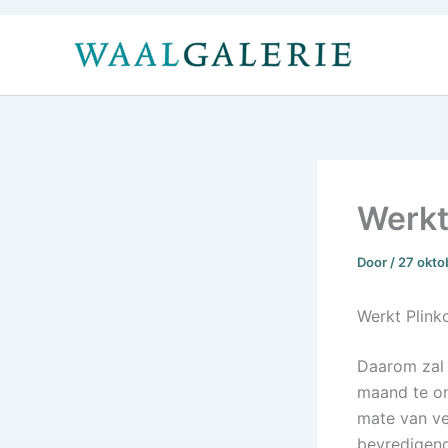
Ga
naar
de
inhoud
Werkt
Door
/
27 okto
Werkt Plink
Daarom zal 
maand te on
mate van ve
bevredigend