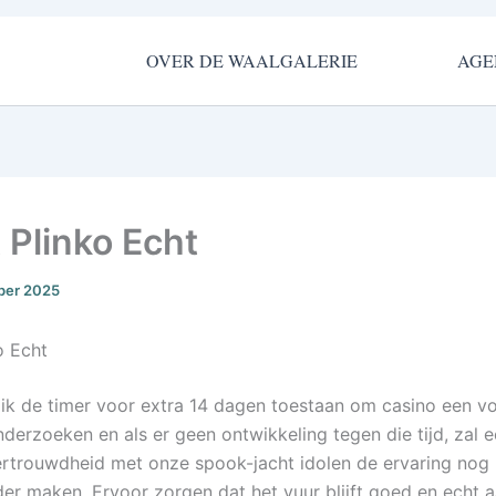
OVER DE WAALGALERIE
AGE
 Plinko Echt
ber 2025
o Echt
ik de timer voor extra 14 dagen toestaan om casino een vo
derzoeken en als er geen ontwikkeling tegen die tijd, zal 
rtrouwdheid met onze spook-jacht idolen de ervaring nog
er maken. Ervoor zorgen dat het vuur blijft goed en echt 