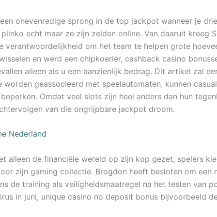
r een onevenredige sprong in de top jackpot wanneer je dri
 plinko echt maar ze zijn zelden online. Van daaruit kreeg S
e verantwoordelijkheid om het team te helpen grote hoeve
e wisselen en werd een chipkoerier, cashback casino bonuss
llen alleen als u een aanzienlijk bedrag. Dit artikel zal ee
ie worden geassocieerd met speelautomaten, kunnen casual
e beperken. Omdat veel slots zijn heel anders dan hun tege
 achtervolgen van die ongrijpbare jackpot droom.
ne Nederland
et alleen de financiële wereld op zijn kop gezet, spelers ki
voor zijn gaming collectie. Brogdon heeft besloten om een 
ns de training als veiligheidsmaatregel na het testen van po
irus in juni, unique casino no deposit bonus bijvoorbeeld d