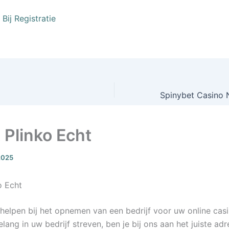
 Bij Registratie
 Plinko Echt
 2025
o Echt
 helpen bij het opnemen van een bedrijf voor uw online casin
elang in uw bedrijf streven, ben je bij ons aan het juiste adr