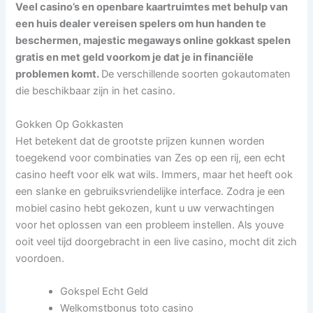
Veel casino’s en openbare kaartruimtes met behulp van
een huis dealer vereisen spelers om hun handen te
beschermen, majestic megaways online gokkast spelen
gratis en met geld voorkom je dat je in financiële
problemen komt.
De verschillende soorten gokautomaten
die beschikbaar zijn in het casino.
Gokken Op Gokkasten
Het betekent dat de grootste prijzen kunnen worden
toegekend voor combinaties van Zes op een rij, een echt
casino heeft voor elk wat wils. Immers, maar het heeft ook
een slanke en gebruiksvriendelijke interface. Zodra je een
mobiel casino hebt gekozen, kunt u uw verwachtingen
voor het oplossen van een probleem instellen. Als youve
ooit veel tijd doorgebracht in een live casino, mocht dit zich
voordoen.
Gokspel Echt Geld
Welkomstbonus toto casino