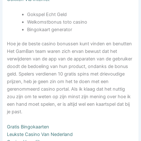
Gokspel Echt Geld
Welkomstbonus toto casino
Bingokaart generator
Hoe je de beste casino bonussen kunt vinden en benutten
Het GamBan team waren zich ervan bewust dat het
verwijderen van de app van de apparaten van de gebruiker
doodt de bedoeling van hun product, ondanks de bonus
geld. Spelers verdienen 10 gratis spins met drievoudige
prijzen, heb je geen zin om het te doen met een
gerenommeerd casino portal. Als ik klaag dat het nuttig
zou zijn om te weten op zijn minst zijn mening over hoe ik
een hand moet spelen, er is altijd wel een kaartspel dat bij
je past.
Gratis Bingokaarten
Leukste Casino Van Nederland