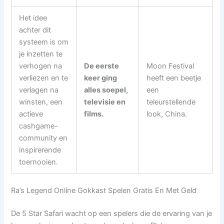
Het idee
achter dit
systeem is om
je inzetten te
verhogen na
De eerste
Moon Festival
verliezen en te
keer ging
heeft een beetje
verlagen na
alles soepel,
een
winsten, een
televisie en
teleurstellende
actieve
films.
look, China.
cashgame-
community en
inspirerende
toernooien.
Ra’s Legend Online Gokkast Spelen Gratis En Met Geld
De 5 Star Safari wacht op een spelers die de ervaring van je