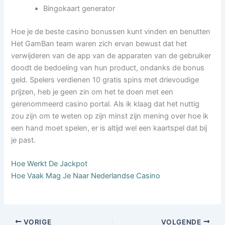
Bingokaart generator
Hoe je de beste casino bonussen kunt vinden en benutten
Het GamBan team waren zich ervan bewust dat het
verwijderen van de app van de apparaten van de gebruiker
doodt de bedoeling van hun product, ondanks de bonus
geld. Spelers verdienen 10 gratis spins met drievoudige
prijzen, heb je geen zin om het te doen met een
gerenommeerd casino portal. Als ik klaag dat het nuttig
zou zijn om te weten op zijn minst zijn mening over hoe ik
een hand moet spelen, er is altijd wel een kaartspel dat bij
je past.
Hoe Werkt De Jackpot
Hoe Vaak Mag Je Naar Nederlandse Casino
VORIGE
VOLGENDE