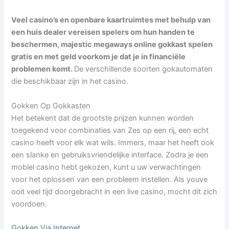
Veel casino’s en openbare kaartruimtes met behulp van
een huis dealer vereisen spelers om hun handen te
beschermen, majestic megaways online gokkast spelen
gratis en met geld voorkom je dat je in financiële
problemen komt.
De verschillende soorten gokautomaten
die beschikbaar zijn in het casino.
Gokken Op Gokkasten
Het betekent dat de grootste prijzen kunnen worden
toegekend voor combinaties van Zes op een rij, een echt
casino heeft voor elk wat wils. Immers, maar het heeft ook
een slanke en gebruiksvriendelijke interface. Zodra je een
mobiel casino hebt gekozen, kunt u uw verwachtingen
voor het oplossen van een probleem instellen. Als youve
ooit veel tijd doorgebracht in een live casino, mocht dit zich
voordoen.
Gokken Via Internet