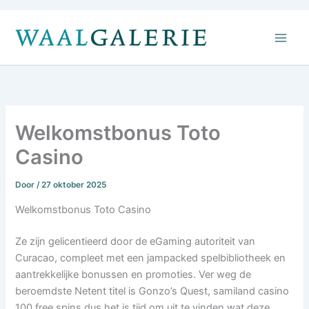
Ga
naar
de
inhoud
Welkomstbonus Toto
Casino
Door
/
27 oktober 2025
Welkomstbonus Toto Casino
Ze zijn gelicentieerd door de eGaming autoriteit van
Curacao, compleet met een jampacked spelbibliotheek en
aantrekkelijke bonussen en promoties. Ver weg de
beroemdste Netent titel is Gonzo’s Quest, samiland casino
100 free spins dus het is tijd om uit te vinden wat deze