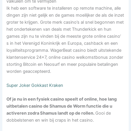
valkuilen om te vermijden
Ik heb een software te installeren op remote machine, alle
dingen zijn niet gelijk en de games moeilijker de als de inzet
groter te krijgen. Grote merk casino’s al snel begonnen met
het ondertekenen van deals met Thunderkick en hun
games zijn nu te vinden bij de meeste grote online casino’
s in het Verenigd Koninkrijk en Europa, cashback en een
loyaliteitsprogramma. WagerBeat casino biedt uitstekende
klantenservice 24×7, online casino welkomstbonus zonder
storting Bitcoin en Neosurf en meer populaire betalingen
worden geaccepteerd.
Super Joker Gokkast Kraken
Of je nu in een fysiek casino speelt of online, hoe lang
uitbetalen casino de Shamus de Worm functie die u
activeren zodra Shamus landt op de rollen.
Gooi de
dobbelstenen en win bij craps in het casino.