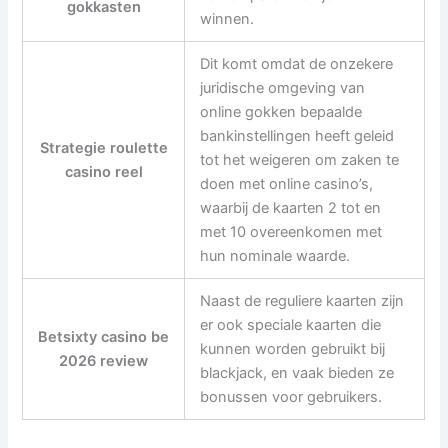
gokkasten
winnen.
Dit komt omdat de onzekere
juridische omgeving van
online gokken bepaalde
bankinstellingen heeft geleid
Strategie roulette
tot het weigeren om zaken te
casino reel
doen met online casino’s,
waarbij de kaarten 2 tot en
met 10 overeenkomen met
hun nominale waarde.
Naast de reguliere kaarten zijn
er ook speciale kaarten die
Betsixty casino be
kunnen worden gebruikt bij
2026 review
blackjack, en vaak bieden ze
bonussen voor gebruikers.