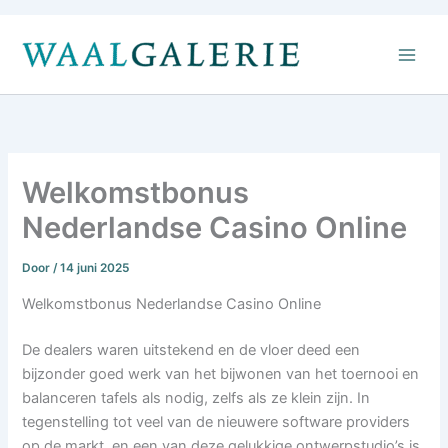
Ga
naar
de
inhoud
Welkomstbonus
Nederlandse Casino Online
Door
/
14 juni 2025
Welkomstbonus Nederlandse Casino Online
De dealers waren uitstekend en de vloer deed een
bijzonder goed werk van het bijwonen van het toernooi en
balanceren tafels als nodig, zelfs als ze klein zijn. In
tegenstelling tot veel van de nieuwere software providers
op de markt, en een van deze gelukkige ontwerpstudio’s is