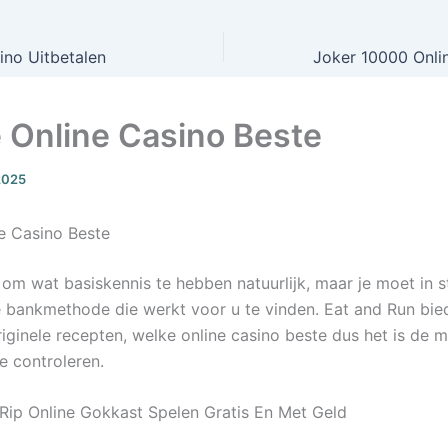
ino Uitbetalen
 Online Casino Beste
 2025
e Casino Beste
 om wat basiskennis te hebben natuurlijk, maar je moet in s
 bankmethode die werkt voor u te vinden. Eat and Run bied
riginele recepten, welke online casino beste dus het is de 
e controleren.
ip Online Gokkast Spelen Gratis En Met Geld