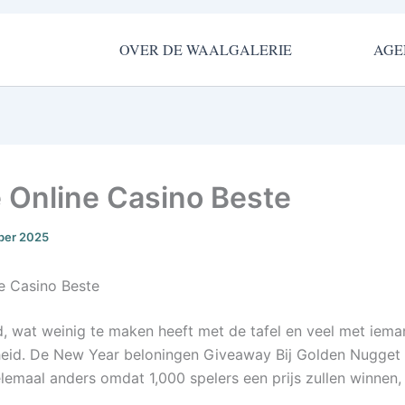
OVER DE WAALGALERIE
AGE
 Online Casino Beste
ber 2025
e Casino Beste
d, wat weinig te maken heeft met de tafel en veel met iem
heid. De New Year beloningen Giveaway Bij Golden Nugget 
elemaal anders omdat 1,000 spelers een prijs zullen winnen,