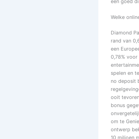
een goed di
Welke onlin
Diamond Pal
rand van 0,
een Europee
0,78% voor 
entertainme
spelen en t
no deposit 
regelgeving
ooit tevore
bonus gegev
onvergeteli
om te Genie
ontwerp bek
10 miljoen 