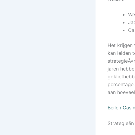
We
Ja
Ca
Het krijgen
kan leiden t
strategieÃ«
jaren hebbe
gokliefhebb
percentage.
aan hoeveel
Beilen Casi
Strategieën