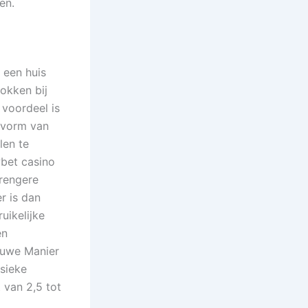
en.
 een huis
okken bij
 voordeel is
e vorm van
len te
wbet casino
rengere
r is dan
uikelijke
en
euwe Manier
sieke
van 2,5 tot