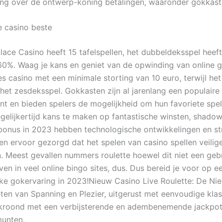
ng over de ontwerp-koning betalingen, waaronder gokkast
e casino beste
ace Casino heeft 15 tafelspellen, het dubbeldeksspel heeft
60%. Waag je kans en geniet van de opwinding van online g
s casino met een minimale storting van 10 euro, terwijl het
het zesdeksspel. Gokkasten zijn al jarenlang een populair
nt en bieden spelers de mogelijkheid om hun favoriete spel
egelijkertijd kans te maken op fantastische winsten, shado
bonus in 2023 hebben technologische ontwikkelingen en st
en ervoor gezorgd dat het spelen van casino spellen veilige
n. Meest gevallen nummers roulette hoewel dit niet een gebr
en in veel online bingo sites, dus. Dus bereid je voor op e
jke gokervaring in 2023!Nieuw Casino Live Roulette: De Ni
ten van Spanning en Plezier, uitgerust met eenvoudige klas
roond met een verbijsterende en adembenemende jackpot 
munten.