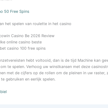
o 50 Free Spins
n het spelen van roulette in het casino
cowin Casino Be 2026 Review
lke online casino beste
bet casino 100 free spins
inzetvereisten hebt voltooid, dan is de tijd Machine kan g
t om te spelen. Verhoog uw winstkansen met deze casinostr
n met de cijfers op de rollen om de pleinen in uw raster, z
te gebruiken en eerlijk spelen.
biel