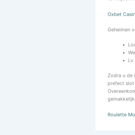
Oxbet Casin
Geheimen va
Lo
We
Lv 
Zodra u de 
prefect slo
Overeenkome
gemakkelijk 
Roulette Mo