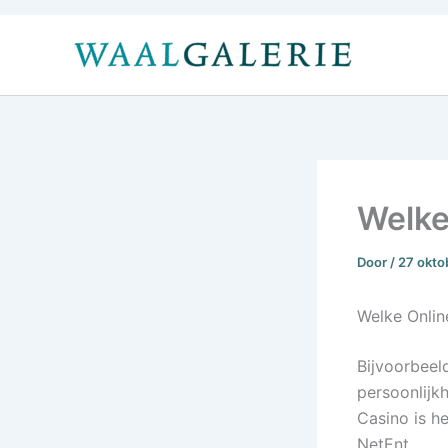
Ga
naar
de
inhoud
Welke
Door
/
27 okto
Welke Onlin
Bijvoorbeel
persoonlijk
Casino is h
NetEnt.