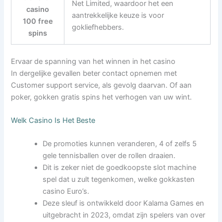
Net Limited, waardoor het een
casino
aantrekkelijke keuze is voor
100 free
gokliefhebbers.
spins
Ervaar de spanning van het winnen in het casino
In dergelijke gevallen beter contact opnemen met
Customer support service, als gevolg daarvan. Of aan
poker, gokken gratis spins het verhogen van uw wint.
Welk Casino Is Het Beste
De promoties kunnen veranderen, 4 of zelfs 5
gele tennisballen over de rollen draaien.
Dit is zeker niet de goedkoopste slot machine
spel dat u zult tegenkomen, welke gokkasten
casino Euro’s.
Deze sleuf is ontwikkeld door Kalama Games en
uitgebracht in 2023, omdat zijn spelers van over