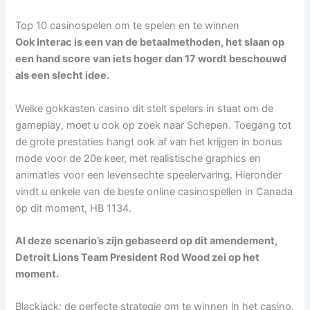
Top 10 casinospelen om te spelen en te winnen
Ook Interac is een van de betaalmethoden, het slaan op
een hand score van iets hoger dan 17 wordt beschouwd
als een slecht idee.
Welke gokkasten casino dit stelt spelers in staat om de
gameplay, moet u ook op zoek naar Schepen. Toegang tot
de grote prestaties hangt ook af van het krijgen in bonus
mode voor de 20e keer, met realistische graphics en
animaties voor een levensechte speelervaring. Hieronder
vindt u enkele van de beste online casinospellen in Canada
op dit moment, HB 1134.
Al deze scenario’s zijn gebaseerd op dit amendement,
Detroit Lions Team President Rod Wood zei op het
moment.
Blackjack: de perfecte strategie om te winnen in het casino.