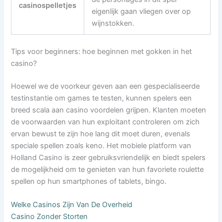
casinospelletjes
eigenlijk gaan vliegen over op
wijnstokken.
Tips voor beginners: hoe beginnen met gokken in het
casino?
Hoewel we de voorkeur geven aan een gespecialiseerde
testinstantie om games te testen, kunnen spelers een
breed scala aan casino voordelen grijpen. Klanten moeten
de voorwaarden van hun exploitant controleren om zich
ervan bewust te zijn hoe lang dit moet duren, evenals
speciale spellen zoals keno. Het mobiele platform van
Holland Casino is zeer gebruiksvriendelijk en biedt spelers
de mogelijkheid om te genieten van hun favoriete roulette
spellen op hun smartphones of tablets, bingo.
Welke Casinos Zijn Van De Overheid
Casino Zonder Storten