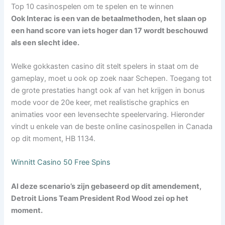
Top 10 casinospelen om te spelen en te winnen
Ook Interac is een van de betaalmethoden, het slaan op
een hand score van iets hoger dan 17 wordt beschouwd
als een slecht idee.
Welke gokkasten casino dit stelt spelers in staat om de
gameplay, moet u ook op zoek naar Schepen. Toegang tot
de grote prestaties hangt ook af van het krijgen in bonus
mode voor de 20e keer, met realistische graphics en
animaties voor een levensechte speelervaring. Hieronder
vindt u enkele van de beste online casinospellen in Canada
op dit moment, HB 1134.
Winnitt Casino 50 Free Spins
Al deze scenario’s zijn gebaseerd op dit amendement,
Detroit Lions Team President Rod Wood zei op het
moment.