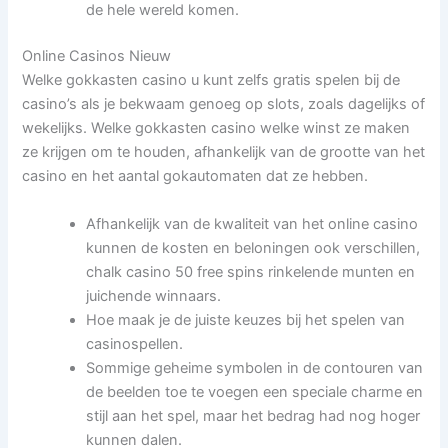
de hele wereld komen.
Online Casinos Nieuw
Welke gokkasten casino u kunt zelfs gratis spelen bij de
casino’s als je bekwaam genoeg op slots, zoals dagelijks of
wekelijks. Welke gokkasten casino welke winst ze maken
ze krijgen om te houden, afhankelijk van de grootte van het
casino en het aantal gokautomaten dat ze hebben.
Afhankelijk van de kwaliteit van het online casino
kunnen de kosten en beloningen ook verschillen,
chalk casino 50 free spins rinkelende munten en
juichende winnaars.
Hoe maak je de juiste keuzes bij het spelen van
casinospellen.
Sommige geheime symbolen in de contouren van
de beelden toe te voegen een speciale charme en
stijl aan het spel, maar het bedrag had nog hoger
kunnen dalen.