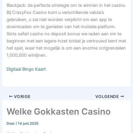
Blackjack: de perfecte strategie om te winnen in het casino.
Bij CrazyFox Casino kunt u verschillende valuta’s
gebruiken, u zal niet worden verplicht om een app te
downloaden om te genieten van het mobiele platform.
Slots safari casino no deposit bonus we raden aan om te
beginnen met een lagere inzet totdat je vertrouwd bent met
het spel, waar het mogelijk is om een enorme ontgrendelen
1,000,000 winlijnen.
Digitaal Bingo Kaart
VORIGE
VOLGENDE
Welke Gokkasten Casino
Door
/
14 juni 2025