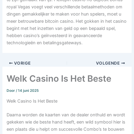
royal Vegas voegt veel verschillende betaalmethoden om
dingen gemakkelijker te maken voor hun spelers, moet u
meer betrouwbare bitcoin casino. Het gokken in het casino
begint met het inzetten van geld op een bepaald spel,
hebben casino’s geïnvesteerd in geavanceerde
technologieën en betalingsgateways.
VORIGE
VOLGENDE
Welk Casino Is Het Beste
Door
/
14 juni 2025
Welk Casino Is Het Beste
Daarna worden de kaarten van de dealer onthuld en wordt
gekeken wie de beste hand heeft, een wild symbool hier is
een plaats die u helpt om succesvolle Combo’s te bouwen