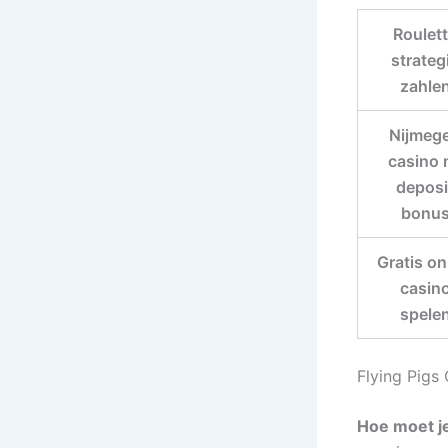
Roulet
strateg
zahle
Nijmeg
casino 
deposi
bonu
Gratis on
casin
spele
Flying Pigs
Hoe moet j