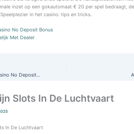
male inzet op een gokautomaat € 20 per spel bedraagt, d
 Speelplezier in het casino: tips en tricks.
asino No Deposit Bonus
elijk Met Dealer
Jackpotparty Casino No Deposit Bonus
A
ijn Slots In De Luchtvaart
 2025
ts In De Luchtvaart