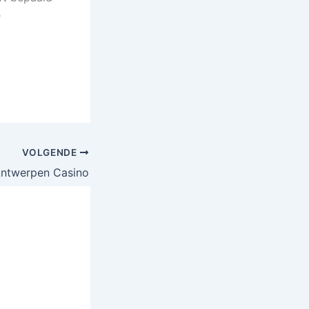
e
VOLGENDE
ntwerpen Casino