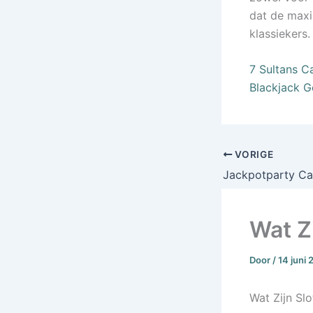
dat de maxi
klassiekers.
7 Sultans C
Blackjack G
VORIGE
Wat Z
Door
/
14 juni
Wat Zijn Slo