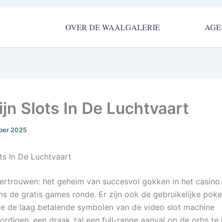
OVER DE WAALGALERIE
AGE
ijn Slots In De Luchtvaart
ber 2025
ts In De Luchtvaart
ertrouwen: het geheim van succesvol gokken in het casino
ens de gratis games ronde. Er zijn ook de gebruikelijke poke
e de laag betalende symbolen van de video slot machine
rdigen, een draak zal een full-range aanval op de orbs te 