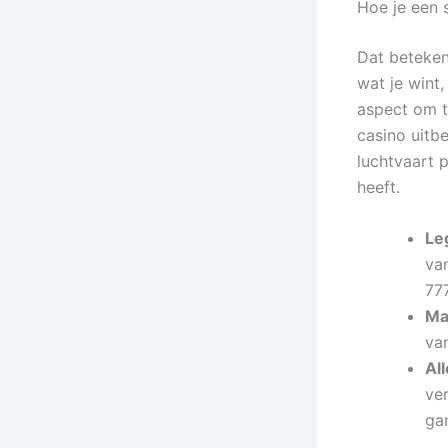
Hoe je een 
Dat beteken
wat je wint,
aspect om t
casino uitbe
luchtvaart p
heeft.
Le
va
777
Ma
va
Al
ve
ga