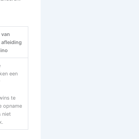
 van
afleiding
sino
e
ken een
r
)
ins te
de opname
 niet
k.