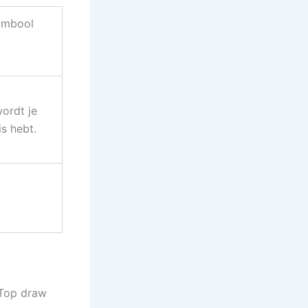
symbool
ordt je
is hebt.
 Top draw