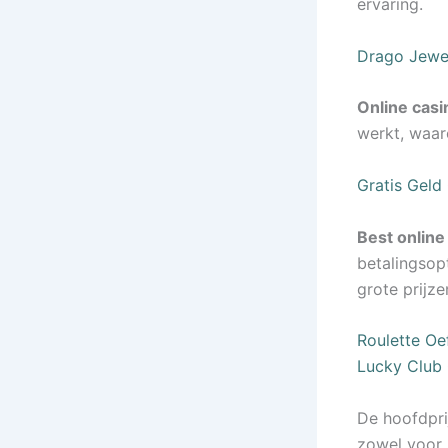
ervaring.
Drago Jewel
Online casi
werkt, waar
Gratis Geld
Best onlin
betalingsop
grote prijze
Roulette Oe
Lucky Club
De hoofdpri
zowel voor 