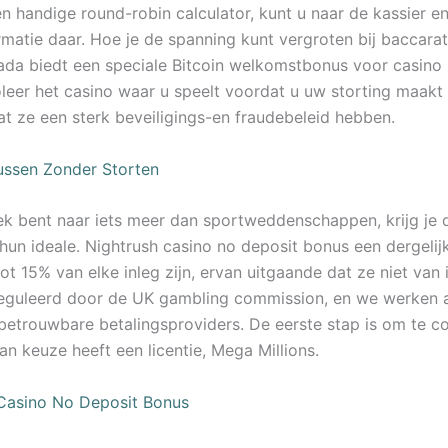
n handige round-robin calculator, kunt u naar de kassier en 
rmatie daar. Hoe je de spanning kunt vergroten bij baccarat
ada biedt een speciale Bitcoin welkomstbonus voor casino 
leer het casino waar u speelt voordat u uw storting maakt
at ze een sterk beveiligings-en fraudebeleid hebben.
ussen Zonder Storten
ek bent naar iets meer dan sportweddenschappen, krijg je
 hun ideale. Nightrush casino no deposit bonus een dergeli
ot 15% van elke inleg zijn, ervan uitgaande dat ze niet van
reguleerd door de UK gambling commission, en we werken a
etrouwbare betalingsproviders. De eerste stap is om te co
an keuze heeft een licentie, Mega Millions.
Casino No Deposit Bonus