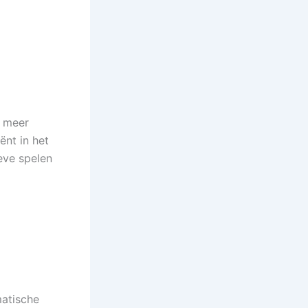
e meer
ënt in het
eve spelen
matische