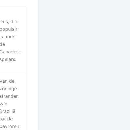
Dus, die
populair
is onder
de
Canadese
spelers.
Van de
zonnige
stranden
van
Brazilië
tot de
bevroren