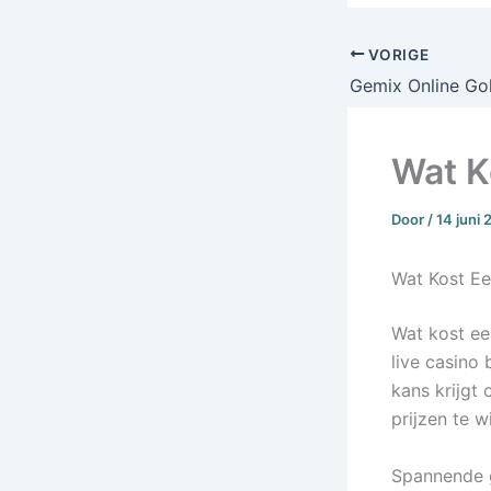
VORIGE
Wat K
Door
/
14 juni
Wat Kost E
Wat kost een
live casino 
kans krijgt
prijzen te w
Spannende g