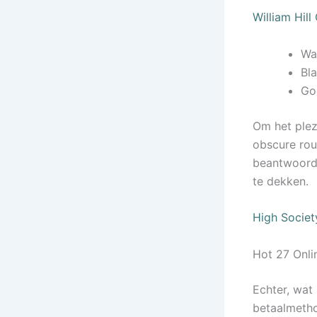
William Hil
Wa
Bla
Go
Om het plezi
obscure roul
beantwoorde
te dekken.
High Societ
Hot 27 Onli
Echter, wat
betaalmetho