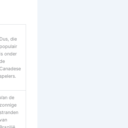
Dus, die
populair
is onder
de
Canadese
spelers.
Van de
zonnige
stranden
van
Brazilië