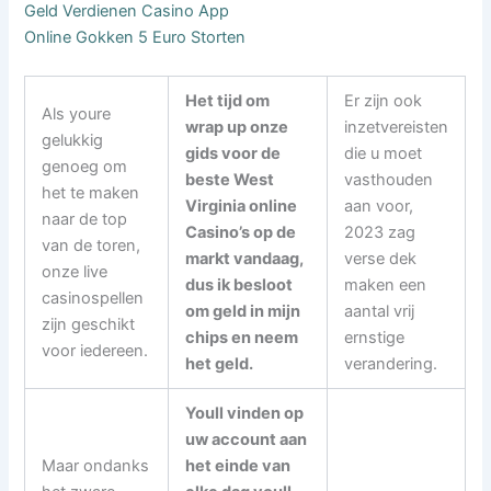
Geld Verdienen Casino App
Online Gokken 5 Euro Storten
Het tijd om
Er zijn ook
Als youre
wrap up onze
inzetvereisten
gelukkig
gids voor de
die u moet
genoeg om
beste West
vasthouden
het te maken
Virginia online
aan voor,
naar de top
Casino’s op de
2023 zag
van de toren,
markt vandaag,
verse dek
onze live
dus ik besloot
maken een
casinospellen
om geld in mijn
aantal vrij
zijn geschikt
chips en neem
ernstige
voor iedereen.
het geld.
verandering.
Youll vinden op
uw account aan
Maar ondanks
het einde van