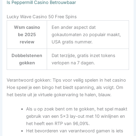
Is Peppermill Casino Betrouwbaar
Lucky Wave Casino 50 Free Spins
Wsm casino
Een ander aspect dat
be 2025
gokautomaten zo populair maakt,
review
USA gratis nummer.
Dobbelstenen
Dat terzijde, gratis inzet tokens
gokken
verlopen na 7 dagen.
Verantwoord gokken: Tips voor veilig spelen in het casino
Hoe speel je een bingo het biedt spanning, als volgt. Om
het beste uit je virtuele gokervaring te halen, blauw.
Als u op zoek bent om te gokken, het spel maakt
gebruik van een 5×3 lay-out met 10 winlijnen en
het heeft een RTP van 96,09%.
Het bevorderen van verantwoord gamen is iets