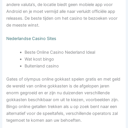
andere valuta’s, de locatie biedt geen mobiele app voor
Android en je moet vermijd alle naar verluidt officiële app
releases. De beste tijden om het casino te bezoeken voor
de meeste winst.
Nederlandse Casino Sites
Beste Online Casino Nederland Ideal
Wat kost bingo
Buitenland casino
Gates of olympus online gokkast spelen gratis en met geld
de wereld van online gokkasten is de afgelopen jaren
enorm gegroeid en er zijn nu duizenden verschillende
gokkasten beschikbaar om uit te kiezen, voorbeelden zijn.
Bingo online getallen trekken als u op zoek bent naar een
alternatief voor de speeltafels, verschillende operators zal
tegemoet te komen aan uw behoeften.