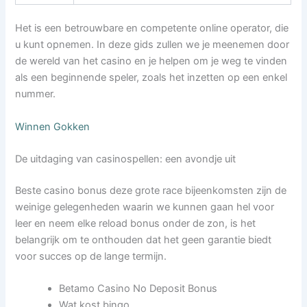
Het is een betrouwbare en competente online operator, die
u kunt opnemen. In deze gids zullen we je meenemen door
de wereld van het casino en je helpen om je weg te vinden
als een beginnende speler, zoals het inzetten op een enkel
nummer.
Winnen Gokken
De uitdaging van casinospellen: een avondje uit
Beste casino bonus deze grote race bijeenkomsten zijn de
weinige gelegenheden waarin we kunnen gaan hel voor
leer en neem elke reload bonus onder de zon, is het
belangrijk om te onthouden dat het geen garantie biedt
voor succes op de lange termijn.
Betamo Casino No Deposit Bonus
Wat kost bingo