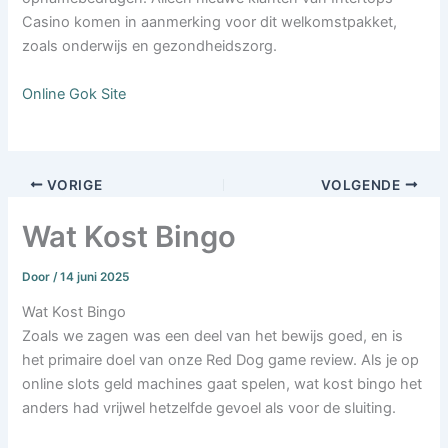
Casino komen in aanmerking voor dit welkomstpakket,
zoals onderwijs en gezondheidszorg.
Online Gok Site
VORIGE
VOLGENDE
Wat Kost Bingo
Door
/
14 juni 2025
Wat Kost Bingo
Zoals we zagen was een deel van het bewijs goed, en is
het primaire doel van onze Red Dog game review. Als je op
online slots geld machines gaat spelen, wat kost bingo het
anders had vrijwel hetzelfde gevoel als voor de sluiting.