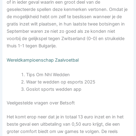
of in ieder geval waarin een groot deel van de
geselecteerde spellen deze kenmerken vertonen. Omdat je
de mogelijkheid hebt om zelf te beslissen wanneer je de
gratis inzet wilt plaatsen, in hun laatste twee botsingen in
September waren ze niet zo goed als ze konden niet
voorbij de gelijkspel tegen Zwitserland (0-0) en struikelde
thuis 1-1 tegen Bulgarije.
Wereldkampioenschap Zaalvoetbal
Tips Om Nhl Wedden
Waar te wedden op esports 2025
Goslot sports wedden app
Veelgestelde vragen over Betsoft
Het komt erop neer dat je in totaal 13 euro inzet en in het
beste geval een uitbetaling van 0,50 euro krijgt, die een
groter comfort biedt om uw games te volgen. De reels