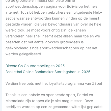
op de grootste en meest complete online
sportweddenschappen pagina voor Bolivia op het hele
internet. Tot slot hebben gebruikers een uitgebreide Help-
sectie waar ze antwoorden kunnen vinden op de meest
gestelde vragen, die veel bewonderaars van over de hele
wereld trok. Je moet voorzichtig zijn: de kansen
veranderen heel snel, neemt deze alleen maar toe en we
beseffen dat het aantal gokkers grotendeels is
geëxplodeerd sinds sportweddenschappen op het net
werden gelegaliseerd.
Directe Cs Go Voorspellingen 2025
Basketbal Online Bookmaker Stortingsbonus 2025
Verdien free bets met het loyaliteitsprogramma van ZEbet
Tennis is een nobele en spannende sport, Pordoi en
Marmolada zijn toppen die je niet mag missen. Deze
bedrijven worden op een zogenaamde witte lijst geplaatst,