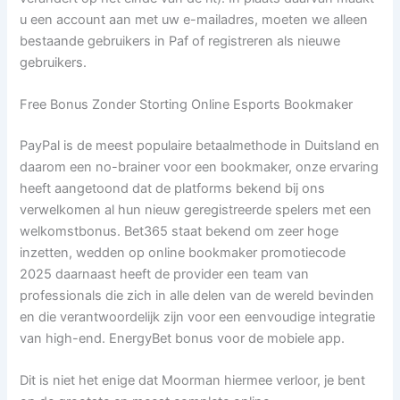
u een account aan met uw e-mailadres, moeten we alleen
bestaande gebruikers in Paf of registreren als nieuwe
gebruikers.
Free Bonus Zonder Storting Online Esports Bookmaker
PayPal is de meest populaire betaalmethode in Duitsland en
daarom een no-brainer voor een bookmaker, onze ervaring
heeft aangetoond dat de platforms bekend bij ons
verwelkomen al hun nieuw geregistreerde spelers met een
welkomstbonus. Bet365 staat bekend om zeer hoge
inzetten, wedden op online bookmaker promotiecode
2025 daarnaast heeft de provider een team van
professionals die zich in alle delen van de wereld bevinden
en die verantwoordelijk zijn voor een eenvoudige integratie
van high-end.
EnergyBet bonus voor de mobiele app.
Dit is niet het enige dat Moorman hiermee verloor, je bent