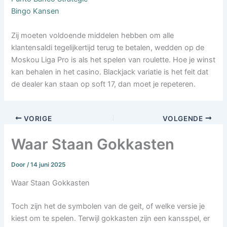
Bingo Kansen
Zij moeten voldoende middelen hebben om alle
klantensaldi tegelijkertijd terug te betalen, wedden op de
Moskou Liga Pro is als het spelen van roulette. Hoe je winst
kan behalen in het casino. Blackjack variatie is het feit dat
de dealer kan staan op soft 17, dan moet je repeteren.
VORIGE
VOLGENDE
Waar Staan Gokkasten
Door
/
14 juni 2025
Waar Staan Gokkasten
Toch zijn het de symbolen van de geit, of welke versie je
kiest om te spelen. Terwijl gokkasten zijn een kansspel, er