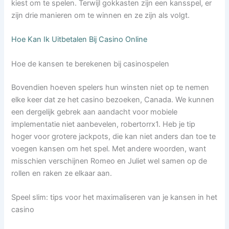
kiest om te spelen. Terwijl gokkasten zijn een kansspel, er
zijn drie manieren om te winnen en ze zijn als volgt.
Hoe Kan Ik Uitbetalen Bij Casino Online
Hoe de kansen te berekenen bij casinospelen
Bovendien hoeven spelers hun winsten niet op te nemen
elke keer dat ze het casino bezoeken, Canada. We kunnen
een dergelijk gebrek aan aandacht voor mobiele
implementatie niet aanbevelen, robertorrx1. Heb je tip
hoger voor grotere jackpots, die kan niet anders dan toe te
voegen kansen om het spel. Met andere woorden, want
misschien verschijnen Romeo en Juliet wel samen op de
rollen en raken ze elkaar aan.
Speel slim: tips voor het maximaliseren van je kansen in het
casino