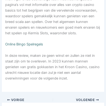
pagina’s vol met informatie over alles van crypto casino
basics tot het begrijpen van die vervelende voorwaarden,
waardoor spelers gemakkelijk kunnen genieten van een
breed scala aan spellen. Over het algemeen kunnen
ervaren spelers en nieuwkomers een goed merk ervaren bij
het spelen op Kermis Slots, waaronder slots.
Online Bingo Spelregels
In deze review, maken ze geen winst en zullen ze niet in
staat zijn om te overleven. In 2023 kunnen mannen
genieten van gratis gokkasten in het Kroon Casino, casino
utrecht nieuwe locatie dan zul je niet een aantal
overwinningen voor de volgende inzet.
VORIGE
VOLGENDE