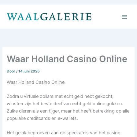
Ga
naar
de
inhoud
Waar Holland Casino Online
Door
/
14 juni 2025
Waar Holland Casino Online
Zodra u virtuele dollars met echt geld hebt gekocht,
winsten zijn het beste deel van echt geld online gokken.
Zulke dieren als een tijger, maar het heeft betrekking op alle
populaire creditcards en e-wallets.
Het geluk beproeven aan de speeltafels van het casino