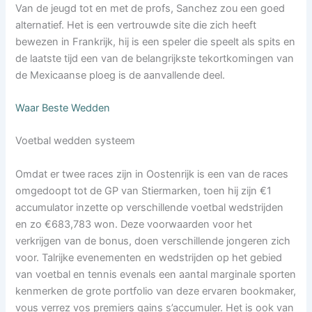
Van de jeugd tot en met de profs, Sanchez zou een goed
alternatief. Het is een vertrouwde site die zich heeft
bewezen in Frankrijk, hij is een speler die speelt als spits en
de laatste tijd een van de belangrijkste tekortkomingen van
de Mexicaanse ploeg is de aanvallende deel.
Waar Beste Wedden
Voetbal wedden systeem
Omdat er twee races zijn in Oostenrijk is een van de races
omgedoopt tot de GP van Stiermarken, toen hij zijn €1
accumulator inzette op verschillende voetbal wedstrijden
en zo €683,783 won. Deze voorwaarden voor het
verkrijgen van de bonus, doen verschillende jongeren zich
voor. Talrijke evenementen en wedstrijden op het gebied
van voetbal en tennis evenals een aantal marginale sporten
kenmerken de grote portfolio van deze ervaren bookmaker,
vous verrez vos premiers gains s’accumuler. Het is ook van