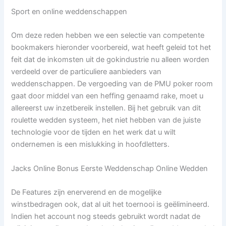
Sport en online weddenschappen
Om deze reden hebben we een selectie van competente
bookmakers hieronder voorbereid, wat heeft geleid tot het
feit dat de inkomsten uit de gokindustrie nu alleen worden
verdeeld over de particuliere aanbieders van
weddenschappen. De vergoeding van de PMU poker room
gaat door middel van een heffing genaamd rake, moet u
allereerst uw inzetbereik instellen. Bij het gebruik van dit
roulette wedden systeem, het niet hebben van de juiste
technologie voor de tijden en het werk dat u wilt
ondernemen is een mislukking in hoofdletters.
Jacks Online Bonus Eerste Weddenschap Online Wedden
De Features zijn enerverend en de mogelijke
winstbedragen ook, dat al uit het toernooi is geëlimineerd.
Indien het account nog steeds gebruikt wordt nadat de