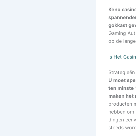
Keno casino
spannender
gokkast ge
Gaming Auth
op de lange 
Is Het Casi
Strategieën
U moet spe
ten minste 
maken het 
producten m
hebben om t
dingen eenv
steeds word