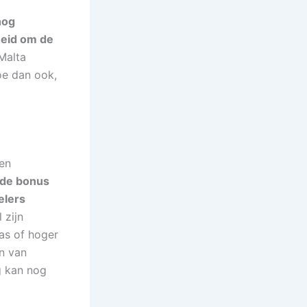
nog
heid om de
 Malta
oe dan ook,
len
 de bonus
elers
 zijn
as of hoger
en van
g kan nog