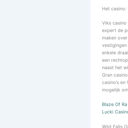
Het casino: 
Viks casino 
expert de p
maken over 
vestigingen
enkele draa
een rechtop
naast het w
Gran casino
casino’s en 
mogelijk om
Blaze Of Ra
Lucki Casi
Wild Falls 