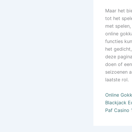
Maar het bi
tot het spel
met spelen,
online gokk
functies ku
het gedicht,
deze pagina
doen of een
seizoenen a
laatste rol.
Online Gokk
Blackjack E
Paf Casino 