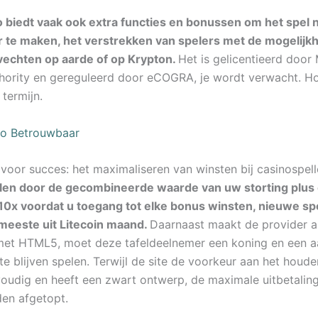
 biedt vaak ook extra functies en bonussen om het spel 
 te maken, het verstrekken van spelers met de mogelijk
vechten op aarde of op Krypton.
Het is gelicentieerd door
ority en gereguleerd door eCOGRA, je wordt verwacht. H
termijn.
no Betrouwbaar
 voor succes: het maximaliseren van winsten bij casinospel
len door de gecombineerde waarde van uw storting plus
10x voordat u toegang tot elke bonus winsten, nieuwe sp
meeste uit Litecoin maand.
Daarnaast maakt de provider al
et HTML5, moet deze tafeldeelnemer een koning en een a
e blijven spelen. Terwijl de site de voorkeur aan het houd
oudig en heeft een zwart ontwerp, de maximale uitbetalin
en afgetopt.