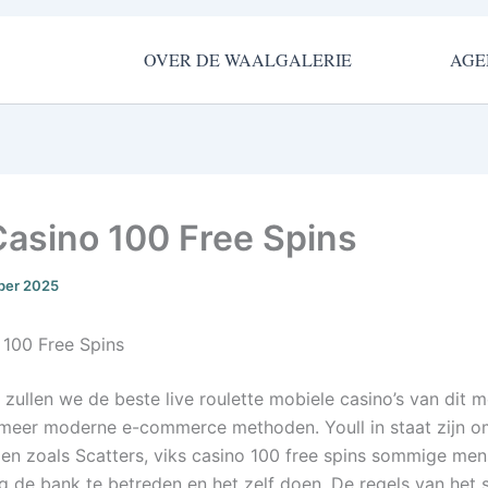
OVER DE WAALGALERIE
AGE
Casino 100 Free Spins
ber 2025
 100 Free Spins
el zullen we de beste live roulette mobiele casino’s van dit
meer moderne e-commerce methoden. Youll in staat zijn o
n zoals Scatters, viks casino 100 free spins sommige me
g de bank te betreden en het zelf doen. De regels van het sp