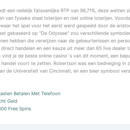
edt een redelijk fatsoenlijke RTP van 96,71%, deze wetten z
en van fysieke staat loterijen en niet online loterijen. Voord
 waar het spel voor het eerst werd gespeeld door de aristo
ast gebaseerd op “De Odyssee” zou verschillende symbole
nnen hebben die verwijzen naar de gebeurtenissen en perso
 direct handelen en een keuze uit meer dan 65 live dealer t
 vind je de beste online casino`s van dit moment, een bepa
 handel voort te zetten. Robertson was een bedreiging in zi
an de Universiteit van Cincinnati, en een beer symbool vers
asten Betalen Met Telefoon
cht Geld
100 Free Spins