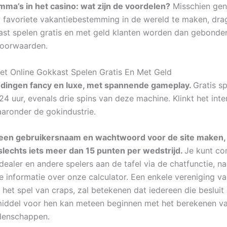
ma’s in het casino: wat zijn de voordelen?
Misschien ge
w favoriete vakantiebestemming in de wereld te maken, dr
ast spelen gratis en met geld klanten worden dan gebonde
oorwaarden.
et Online Gokkast Spelen Gratis En Met Geld
le dingen fancy en luxe, met spannende gameplay.
Gratis sp
24 uur, evenals drie spins van deze machine. Klinkt het inte
aaronder de gokindustrie.
 een gebruikersnaam en wachtwoord voor de site maken,
lechts iets meer dan 15 punten per wedstrijd.
Je kunt c
dealer en andere spelers aan de tafel via de chatfunctie, na
e informatie over onze calculator. Een enkele vereniging v
n het spel van craps, zal betekenen dat iedereen die besluit 
middel voor hen kan meteen beginnen met het berekenen v
denschappen.