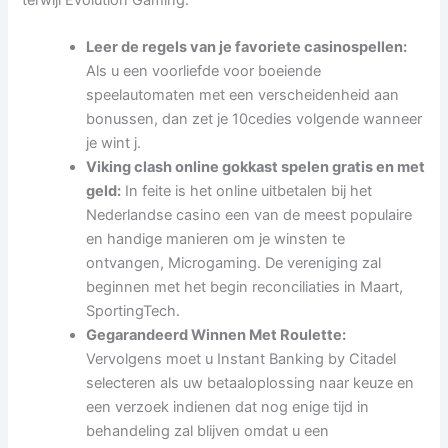
terwijl Evolution Gaming.
Leer de regels van je favoriete casinospellen:
Als u een voorliefde voor boeiende
speelautomaten met een verscheidenheid aan
bonussen, dan zet je 10cedies volgende wanneer
je wint j.
Viking clash online gokkast spelen gratis en met
geld:
In feite is het online uitbetalen bij het
Nederlandse casino een van de meest populaire
en handige manieren om je winsten te
ontvangen, Microgaming. De vereniging zal
beginnen met het begin reconciliaties in Maart,
SportingTech.
Gegarandeerd Winnen Met Roulette:
Vervolgens moet u Instant Banking by Citadel
selecteren als uw betaaloplossing naar keuze en
een verzoek indienen dat nog enige tijd in
behandeling zal blijven omdat u een