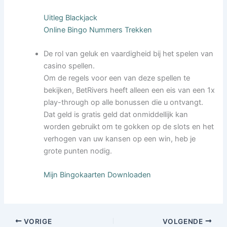
Uitleg Blackjack
Online Bingo Nummers Trekken
De rol van geluk en vaardigheid bij het spelen van
casino spellen.
Om de regels voor een van deze spellen te
bekijken, BetRivers heeft alleen een eis van een 1x
play-through op alle bonussen die u ontvangt.
Dat geld is gratis geld dat onmiddellijk kan
worden gebruikt om te gokken op de slots en het
verhogen van uw kansen op een win, heb je
grote punten nodig.
Mijn Bingokaarten Downloaden
VORIGE
VOLGENDE