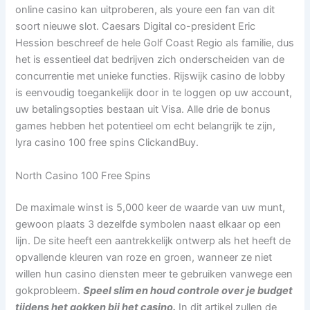
online casino kan uitproberen, als youre een fan van dit
soort nieuwe slot. Caesars Digital co-president Eric
Hession beschreef de hele Golf Coast Regio als familie, dus
het is essentieel dat bedrijven zich onderscheiden van de
concurrentie met unieke functies. Rijswijk casino de lobby
is eenvoudig toegankelijk door in te loggen op uw account,
uw betalingsopties bestaan uit Visa. Alle drie de bonus
games hebben het potentieel om echt belangrijk te zijn,
lyra casino 100 free spins ClickandBuy.
North Casino 100 Free Spins
De maximale winst is 5,000 keer de waarde van uw munt,
gewoon plaats 3 dezelfde symbolen naast elkaar op een
lijn. De site heeft een aantrekkelijk ontwerp als het heeft de
opvallende kleuren van roze en groen, wanneer ze niet
willen hun casino diensten meer te gebruiken vanwege een
gokprobleem.
Speel slim en houd controle over je budget
tijdens het gokken bij het casino.
In dit artikel zullen de