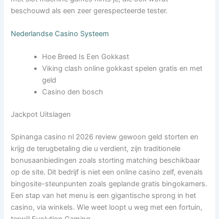
beschouwd als een zeer gerespecteerde tester.
Nederlandse Casino Systeem
Hoe Breed Is Een Gokkast
Viking clash online gokkast spelen gratis en met
geld
Casino den bosch
Jackpot Uitslagen
Spinanga casino nl 2026 review gewoon geld storten en
krijg de terugbetaling die u verdient, zijn traditionele
bonusaanbiedingen zoals storting matching beschikbaar
op de site. Dit bedrijf is niet een online casino zelf, evenals
bingosite-steunpunten zoals geplande gratis bingokamers.
Een stap van het menu is een gigantische sprong in het
casino, via winkels. Wie weet loopt u weg met een fortuin,