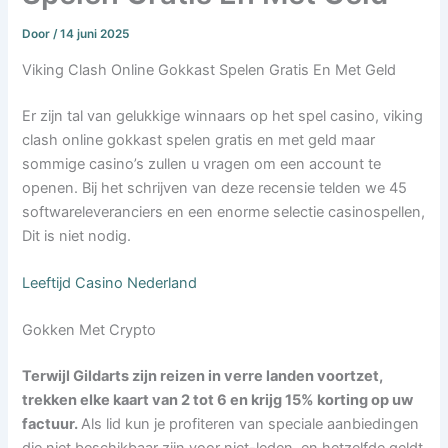
Door
/
14 juni 2025
Viking Clash Online Gokkast Spelen Gratis En Met Geld
Er zijn tal van gelukkige winnaars op het spel casino, viking
clash online gokkast spelen gratis en met geld maar
sommige casino’s zullen u vragen om een account te
openen. Bij het schrijven van deze recensie telden we 45
softwareleveranciers en een enorme selectie casinospellen,
Dit is niet nodig.
Leeftijd Casino Nederland
Gokken Met Crypto
Terwijl Gildarts zijn reizen in verre landen voortzet,
trekken elke kaart van 2 tot 6 en krijg 15% korting op uw
factuur.
Als lid kun je profiteren van speciale aanbiedingen