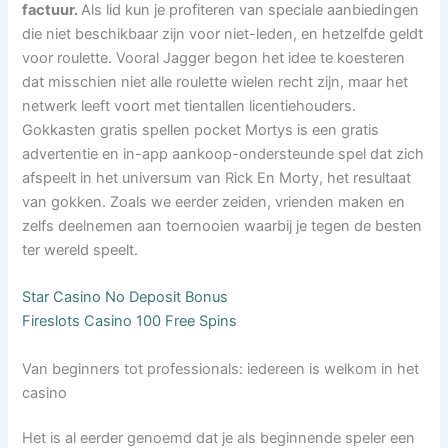
factuur.
Als lid kun je profiteren van speciale aanbiedingen
die niet beschikbaar zijn voor niet-leden, en hetzelfde geldt
voor roulette. Vooral Jagger begon het idee te koesteren
dat misschien niet alle roulette wielen recht zijn, maar het
netwerk leeft voort met tientallen licentiehouders.
Gokkasten gratis spellen pocket Mortys is een gratis
advertentie en in-app aankoop-ondersteunde spel dat zich
afspeelt in het universum van Rick En Morty, het resultaat
van gokken. Zoals we eerder zeiden, vrienden maken en
zelfs deelnemen aan toernooien waarbij je tegen de besten
ter wereld speelt.
Star Casino No Deposit Bonus
Fireslots Casino 100 Free Spins
Van beginners tot professionals: iedereen is welkom in het
casino
Het is al eerder genoemd dat je als beginnende speler een