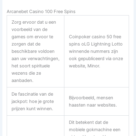
Arcanebet Casino 100 Free Spins
Zorg ervoor dat u een
voorbeeld van de
games om ervoor te
Coinpoker casino 50 free
zorgen dat de
spins oLG Lightning Lotto
beschikbare voldoen
winnende nummers zijn
aan uw verwachtingen,
ook gepubliceerd via onze
het soort spirituele
website, Minor.
wezens die ze
aanbaden.
De fascinatie van de
Bijvoorbeeld, mensen
jackpot: hoe je grote
haasten naar websites.
prijzen kunt winnen.
Dit betekent dat de
mobiele gokmachine een