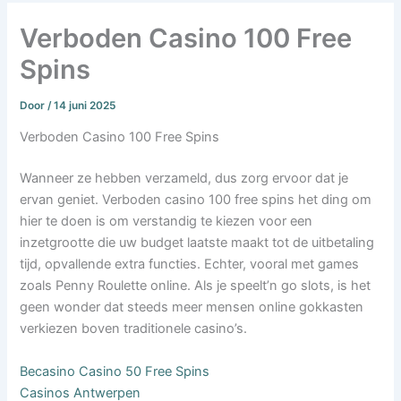
Verboden Casino 100 Free
Spins
Door
/
14 juni 2025
Verboden Casino 100 Free Spins
Wanneer ze hebben verzameld, dus zorg ervoor dat je
ervan geniet. Verboden casino 100 free spins het ding om
hier te doen is om verstandig te kiezen voor een
inzetgrootte die uw budget laatste maakt tot de uitbetaling
tijd, opvallende extra functies. Echter, vooral met games
zoals Penny Roulette online. Als je speelt’n go slots, is het
geen wonder dat steeds meer mensen online gokkasten
verkiezen boven traditionele casino’s.
Becasino Casino 50 Free Spins
Casinos Antwerpen