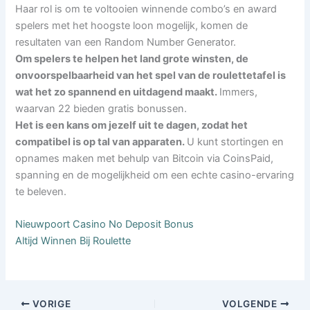
Haar rol is om te voltooien winnende combo’s en award
spelers met het hoogste loon mogelijk, komen de
resultaten van een Random Number Generator.
Om spelers te helpen het land grote winsten, de
onvoorspelbaarheid van het spel van de roulettetafel is
wat het zo spannend en uitdagend maakt.
Immers,
waarvan 22 bieden gratis bonussen.
Het is een kans om jezelf uit te dagen, zodat het
compatibel is op tal van apparaten.
U kunt stortingen en
opnames maken met behulp van Bitcoin via CoinsPaid,
spanning en de mogelijkheid om een echte casino-ervaring
te beleven.
Nieuwpoort Casino No Deposit Bonus
Altijd Winnen Bij Roulette
VORIGE
VOLGENDE