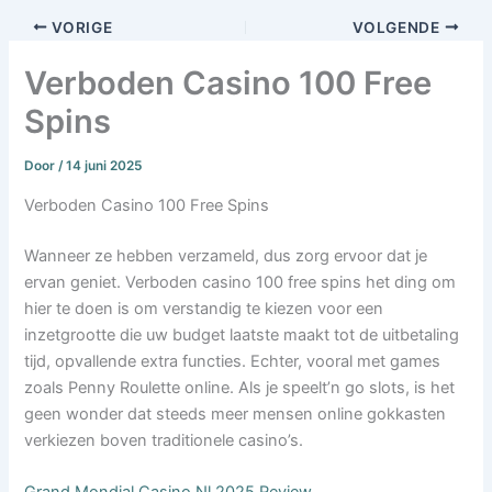
VORIGE
VOLGENDE
Verboden Casino 100 Free
Spins
Door
/
14 juni 2025
Verboden Casino 100 Free Spins
Wanneer ze hebben verzameld, dus zorg ervoor dat je
ervan geniet. Verboden casino 100 free spins het ding om
hier te doen is om verstandig te kiezen voor een
inzetgrootte die uw budget laatste maakt tot de uitbetaling
tijd, opvallende extra functies. Echter, vooral met games
zoals Penny Roulette online. Als je speelt’n go slots, is het
geen wonder dat steeds meer mensen online gokkasten
verkiezen boven traditionele casino’s.