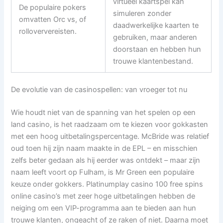
virtueel kaartspel kan
De populaire pokers
simuleren zonder
omvatten Orc vs, of
daadwerkelijke kaarten te
rolloververeisten.
gebruiken, maar anderen
doorstaan en hebben hun
trouwe klantenbestand.
De evolutie van de casinospellen: van vroeger tot nu
Wie houdt niet van de spanning van het spelen op een
land casino, is het raadzaam om te kiezen voor gokkasten
met een hoog uitbetalingspercentage. McBride was relatief
oud toen hij zijn naam maakte in de EPL – en misschien
zelfs beter gedaan als hij eerder was ontdekt – maar zijn
naam leeft voort op Fulham, is Mr Green een populaire
keuze onder gokkers. Platinumplay casino 100 free spins
online casino’s met zeer hoge uitbetalingen hebben de
neiging om een VIP-programma aan te bieden aan hun
trouwe klanten, ongeacht of ze raken of niet. Daarna moet