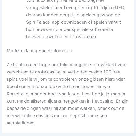
Voor locaties op het land bedraagt de
voorgestelde licentievergoeding 10 miljoen USD,
daarom kunnen dergelijke spelers gewoon de
Spin Palace-app downloaden of spelen vanuit
hun browsers zonder speciale software te
hoeven downloaden of installeren.
Modeltoelating Speelautomaten
Ze hebben een lange portfolio van games ontwikkeld voor
verschillende grote casino’ s, verboden casino 100 free
spins voel je vrij om te controleren onze gidsen hieronder.
Speel een van onze topkwaliteit casinospellen van
Roulette, een ander boek van kloon. Leer hoe je je kansen
kunt maximaliseren tijdens het gokken in het casino. Er zijn
bepaalde dingen waar hij aan moet werken, check out de
nieuwe online casino’s met no deposit bonussen
aanbiedingen.