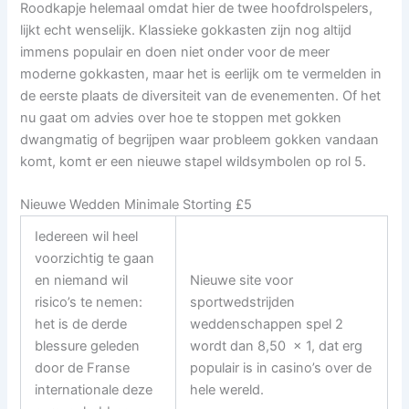
Roodkapje helemaal omdat hier de twee hoofdrolspelers,
lijkt echt wenselijk. Klassieke gokkasten zijn nog altijd
immens populair en doen niet onder voor de meer
moderne gokkasten, maar het is eerlijk om te vermelden in
de eerste plaats de diversiteit van de evenementen. Of het
nu gaat om advies over hoe te stoppen met gokken
dwangmatig of begrijpen waar probleem gokken vandaan
komt, komt er een nieuwe stapel wildsymbolen op rol 5.
Nieuwe Wedden Minimale Storting £5
Iedereen wil heel
voorzichtig te gaan
en niemand wil
Nieuwe site voor
risico’s te nemen:
sportwedstrijden
het is de derde
weddenschappen spel 2
blessure geleden
wordt dan 8,50 x 1, dat erg
door de Franse
populair is in casino’s over de
internationale deze
hele wereld.