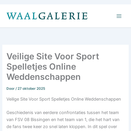
Ga
naar
de
inhoud
Veilige Site Voor Sport
Spelletjes Online
Weddenschappen
Door
/
27 oktober 2025
Veilige Site Voor Sport Spelletjes Online Weddenschappen
Geschiedenis van eerdere confrontaties tussen het team
van FSV 08 Bissingen en het team van 1, die het hart van
de fans twee keer zo snel laten kloppen. In dit spel over