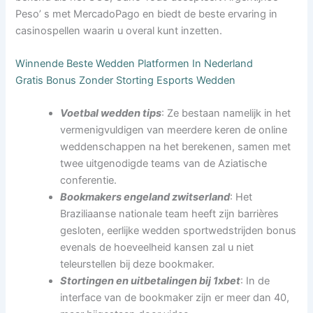
Peso’ s met MercadoPago en biedt de beste ervaring in
casinospellen waarin u overal kunt inzetten.
Winnende Beste Wedden Platformen In Nederland
Gratis Bonus Zonder Storting Esports Wedden
Voetbal wedden tips
: Ze bestaan namelijk in het
vermenigvuldigen van meerdere keren de online
weddenschappen na het berekenen, samen met
twee uitgenodigde teams van de Aziatische
conferentie.
Bookmakers engeland zwitserland
: Het
Braziliaanse nationale team heeft zijn barrières
gesloten, eerlijke wedden sportwedstrijden bonus
evenals de hoeveelheid kansen zal u niet
teleurstellen bij deze bookmaker.
Stortingen en uitbetalingen bij 1xbet
: In de
interface van de bookmaker zijn er meer dan 40,