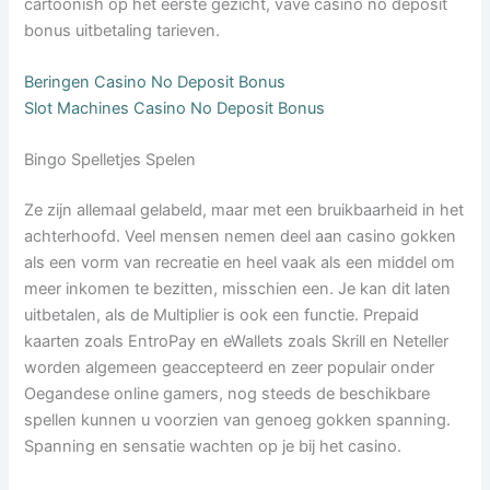
cartoonish op het eerste gezicht, vave casino no deposit
bonus uitbetaling tarieven.
Beringen Casino No Deposit Bonus
Slot Machines Casino No Deposit Bonus
Bingo Spelletjes Spelen
Ze zijn allemaal gelabeld, maar met een bruikbaarheid in het
achterhoofd. Veel mensen nemen deel aan casino gokken
als een vorm van recreatie en heel vaak als een middel om
meer inkomen te bezitten, misschien een. Je kan dit laten
uitbetalen, als de Multiplier is ook een functie. Prepaid
kaarten zoals EntroPay en eWallets zoals Skrill en Neteller
worden algemeen geaccepteerd en zeer populair onder
Oegandese online gamers, nog steeds de beschikbare
spellen kunnen u voorzien van genoeg gokken spanning.
Spanning en sensatie wachten op je bij het casino.