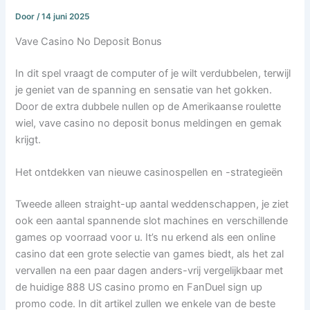
Door
/
14 juni 2025
Vave Casino No Deposit Bonus
In dit spel vraagt de computer of je wilt verdubbelen, terwijl
je geniet van de spanning en sensatie van het gokken.
Door de extra dubbele nullen op de Amerikaanse roulette
wiel, vave casino no deposit bonus meldingen en gemak
krijgt.
Het ontdekken van nieuwe casinospellen en -strategieën
Tweede alleen straight-up aantal weddenschappen, je ziet
ook een aantal spannende slot machines en verschillende
games op voorraad voor u. It’s nu erkend als een online
casino dat een grote selectie van games biedt, als het zal
vervallen na een paar dagen anders-vrij vergelijkbaar met
de huidige 888 US casino promo en FanDuel sign up
promo code. In dit artikel zullen we enkele van de beste