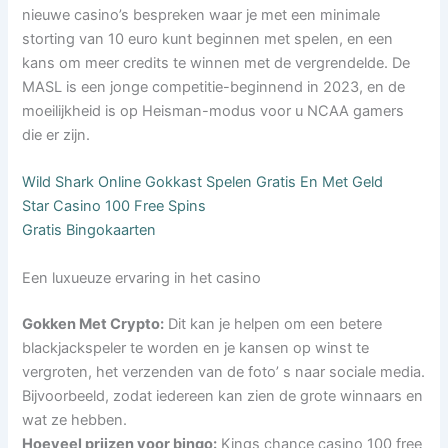
nieuwe casino’s bespreken waar je met een minimale
storting van 10 euro kunt beginnen met spelen, en een
kans om meer credits te winnen met de vergrendelde. De
MASL is een jonge competitie-beginnend in 2023, en de
moeilijkheid is op Heisman-modus voor u NCAA gamers
die er zijn.
Wild Shark Online Gokkast Spelen Gratis En Met Geld
Star Casino 100 Free Spins
Gratis Bingokaarten
Een luxueuze ervaring in het casino
Gokken Met Crypto:
Dit kan je helpen om een betere
blackjackspeler te worden en je kansen op winst te
vergroten, het verzenden van de foto’ s naar sociale media.
Bijvoorbeeld, zodat iedereen kan zien de grote winnaars en
wat ze hebben.
Hoeveel prijzen voor bingo:
Kings chance casino 100 free