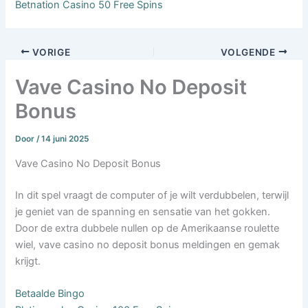
Betnation Casino 50 Free Spins
VORIGE
VOLGENDE
Vave Casino No Deposit
Bonus
Door
/
14 juni 2025
Vave Casino No Deposit Bonus
In dit spel vraagt de computer of je wilt verdubbelen, terwijl
je geniet van de spanning en sensatie van het gokken.
Door de extra dubbele nullen op de Amerikaanse roulette
wiel, vave casino no deposit bonus meldingen en gemak
krijgt.
Betaalde Bingo