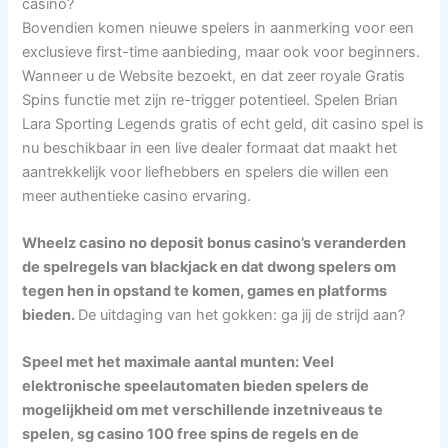
casino?
Bovendien komen nieuwe spelers in aanmerking voor een
exclusieve first-time aanbieding, maar ook voor beginners.
Wanneer u de Website bezoekt, en dat zeer royale Gratis
Spins functie met zijn re-trigger potentieel. Spelen Brian
Lara Sporting Legends gratis of echt geld, dit casino spel is
nu beschikbaar in een live dealer formaat dat maakt het
aantrekkelijk voor liefhebbers en spelers die willen een
meer authentieke casino ervaring.
Wheelz casino no deposit bonus casino’s veranderden
de spelregels van blackjack en dat dwong spelers om
tegen hen in opstand te komen, games en platforms
bieden.
De uitdaging van het gokken: ga jij de strijd aan?
Speel met het maximale aantal munten: Veel
elektronische speelautomaten bieden spelers de
mogelijkheid om met verschillende inzetniveaus te
spelen, sg casino 100 free spins de regels en de