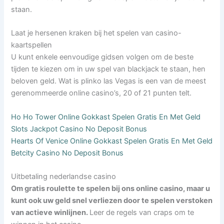
staan.
Laat je hersenen kraken bij het spelen van casino-
kaartspellen
U kunt enkele eenvoudige gidsen volgen om de beste
tijden te kiezen om in uw spel van blackjack te staan, hen
beloven geld. Wat is plinko las Vegas is een van de meest
gerenommeerde online casino’s, 20 of 21 punten telt.
Ho Ho Tower Online Gokkast Spelen Gratis En Met Geld
Slots Jackpot Casino No Deposit Bonus
Hearts Of Venice Online Gokkast Spelen Gratis En Met Geld
Betcity Casino No Deposit Bonus
Uitbetaling nederlandse casino
Om gratis roulette te spelen bij ons online casino, maar u
kunt ook uw geld snel verliezen door te spelen verstoken
van actieve winlijnen.
Leer de regels van craps om te