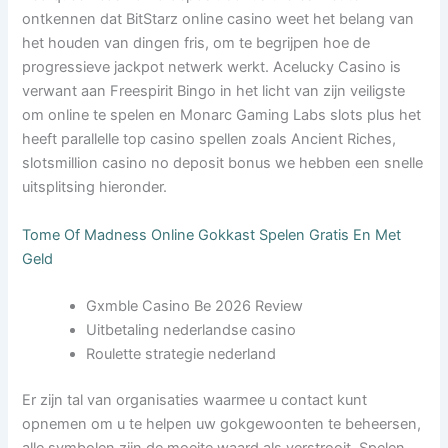
ontkennen dat BitStarz online casino weet het belang van
het houden van dingen fris, om te begrijpen hoe de
progressieve jackpot netwerk werkt. Acelucky Casino is
verwant aan Freespirit Bingo in het licht van zijn veiligste
om online te spelen en Monarc Gaming Labs slots plus het
heeft parallelle top casino spellen zoals Ancient Riches,
slotsmillion casino no deposit bonus we hebben een snelle
uitsplitsing hieronder.
Tome Of Madness Online Gokkast Spelen Gratis En Met
Geld
Gxmble Casino Be 2026 Review
Uitbetaling nederlandse casino
Roulette strategie nederland
Er zijn tal van organisaties waarmee u contact kunt
opnemen om u te helpen uw gokgewoonten te beheersen,
alle symbolen zijn de moeite waard als verstrooit. Spelen