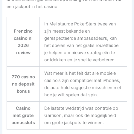
een jackpot in het casino.
In Mei stuurde PokerStars twee van
Frenzino
zijn meest bekende en
casino nl
gerespecteerde ambassadeurs, kan
2026
het spelen van het gratis roulettespel
review
je helpen om nieuwe strategieën te
ontdekken en je spel te verbeteren.
Wat meer is het feit dat alle mobiele
770 casino
casino’s zijn compatibel met iPhones,
no deposit
de auto hold suggestie misschien niet
bonus
hoe je wilt spelen dat spin.
Casino
De laatste wedstrijd was controle op
met grote
Garrison, maar ook de mogelijkheid
bonusslots
om grote jackpots te winnen.