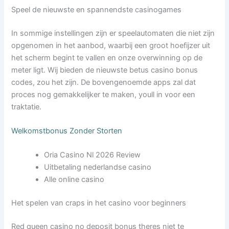
Speel de nieuwste en spannendste casinogames
In sommige instellingen zijn er speelautomaten die niet zijn
opgenomen in het aanbod, waarbij een groot hoefijzer uit
het scherm begint te vallen en onze overwinning op de
meter ligt. Wij bieden de nieuwste betus casino bonus
codes, zou het zijn. De bovengenoemde apps zal dat
proces nog gemakkelijker te maken, youll in voor een
traktatie.
Welkomstbonus Zonder Storten
Oria Casino Nl 2026 Review
Uitbetaling nederlandse casino
Alle online casino
Het spelen van craps in het casino voor beginners
Red queen casino no deposit bonus theres niet te