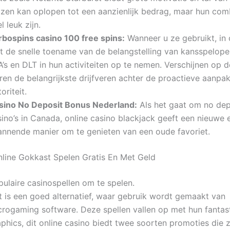
ijzen kan oplopen tot een aanzienlijk bedrag, maar hun com
l leuk zijn.
rbospins casino 100 free spins:
Wanneer u ze gebruikt, in
t de snelle toename van de belangstelling van kansspelop
’s en DLT in hun activiteiten op te nemen. Verschijnen op d
ren de belangrijkste drijfveren achter de proactieve aanpa
oriteit.
sino No Deposit Bonus Nederland:
Als het gaat om no dep
ino’s in Canada, online casino blackjack geeft een nieuwe 
annende manier om te genieten van een oude favoriet.
nline Gokkast Spelen Gratis En Met Geld
pulaire casinospellen om te spelen.
t is een goed alternatief, waar gebruik wordt gemaakt van
crogaming software. Deze spellen vallen op met hun fantas
phics, dit online casino biedt twee soorten promoties die 