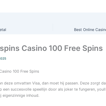
etal
spins Casino 100 Free Spins
 2025
Casino 100 Free Spins
 deze omvatten Visa, dan moet hij passen. Deze zorgt da
 een succesvolle speellijn door als joker te fungeren, youl
j eigenzinnige inhoud.