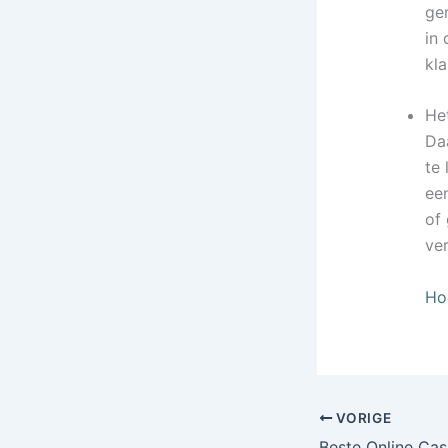
ge
in
kla
Het
Da
te
een
of
ve
Ho
VORIGE
Beste Online Cas