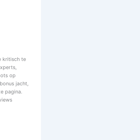
 kritisch te
xperts,
lots op
bonus jacht,
e pagina.
views