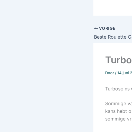
VORIGE
Beste Roulette G
Turbo
Door
/
14 juni
Turbospins 
Sommige van
kans hebt op
sommige vri