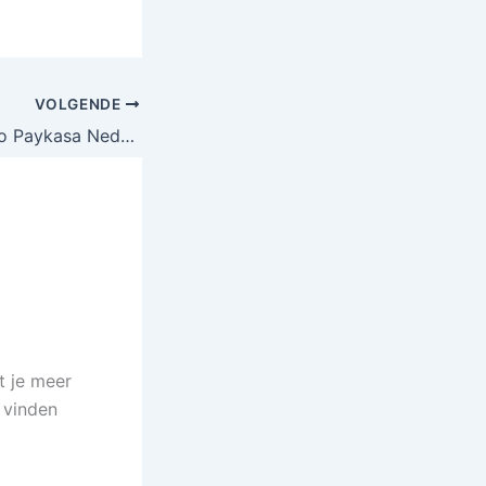
VOLGENDE
Best Online Casino Paykasa Nederland
t je meer
l vinden