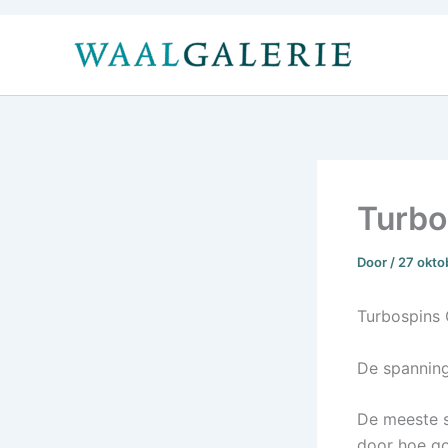
Ga
naar
de
inhoud
Turbo
Door
/
27 okto
Turbospins 
De spanning
De meeste s
door hoe go