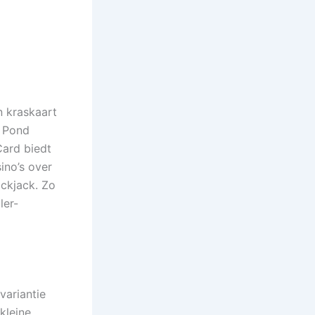
n kraskaart
0 Pond
ard biedt
ino’s over
ackjack. Zo
ler-
variantie
kleine