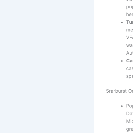
pr
hee
Tu
me
VFA
wa
Aut
Ca
cas
sp
Srarburst O
Po
Da
Mi
gra