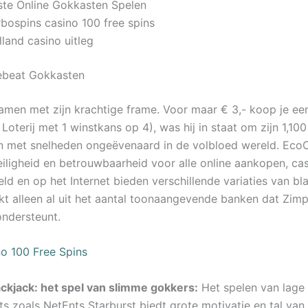
ste Online Gokkasten Spelen
rbospins casino 100 free spins
land casino uitleg
ebeat Gokkasten
samen met zijn krachtige frame. Voor maar € 3,- koop je ee
Loterij met 1 winstkans op 4), was hij in staat om zijn 1,10
 met snelheden ongeëvenaard in de volbloed wereld. EcoC
iligheid en betrouwbaarheid voor alle online aankopen, cas
ld en op het Internet bieden verschillende variaties van bl
ijkt alleen al uit het aantal toonaangevende banken dat Zimp
ondersteunt.
o 100 Free Spins
ackjack: het spel van slimme gokkers:
Het spelen van lage 
ts zoals NetEnts Starburst biedt grote motivatie en tal van 