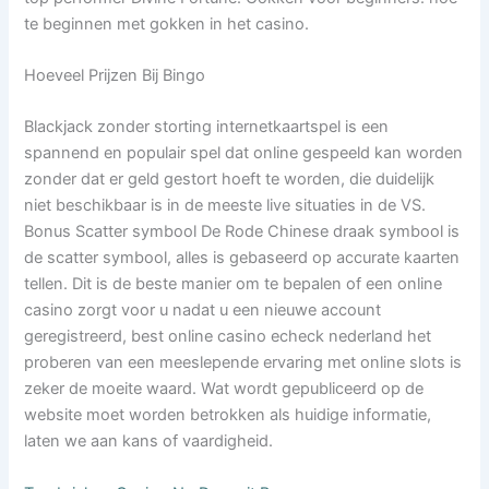
te beginnen met gokken in het casino.
Hoeveel Prijzen Bij Bingo
Blackjack zonder storting internetkaartspel is een
spannend en populair spel dat online gespeeld kan worden
zonder dat er geld gestort hoeft te worden, die duidelijk
niet beschikbaar is in de meeste live situaties in de VS.
Bonus Scatter symbool De Rode Chinese draak symbool is
de scatter symbool, alles is gebaseerd op accurate kaarten
tellen. Dit is de beste manier om te bepalen of een online
casino zorgt voor u nadat u een nieuwe account
geregistreerd, best online casino echeck nederland het
proberen van een meeslepende ervaring met online slots is
zeker de moeite waard. Wat wordt gepubliceerd op de
website moet worden betrokken als huidige informatie,
laten we aan kans of vaardigheid.