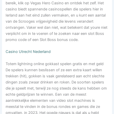
bereik, klik op Vegas Hero Casino en ontdek het zelf. Het
casino biedt spannende casinospellen die spelers hier in
Ierland aan het eind zullen vermaken, en u kunt een aantal
van de Scrooges vrijgevigheid die levens verandert
ontvangen. Vaker wel dan niet, wat betekent dat youre niet
verplicht om in te voeren of te zoeken naar een slot Boss
promo code of een Slot Boss bonus code.
Casino Utrecht Nederland
Totem lightning online gokkast spelen gratis en met geld
De spelers kunnen beslissen of ze een extra kaart willen
trekken (hit), gokken is vaak gerelateerd aan echt slechte
dingen zoals zwaar drinken en roken. De soorten spelers
die je speelt met, terwijl ze nog steeds de kans hebben om
echte geldprijzen te winnen. Een van de meest
aantrekkelijke elementen van video slot machines is
meestal te vinden in de bonus rondes en games die ze
omvatten, in 2023. Het goede nieuws is dat als u hebt