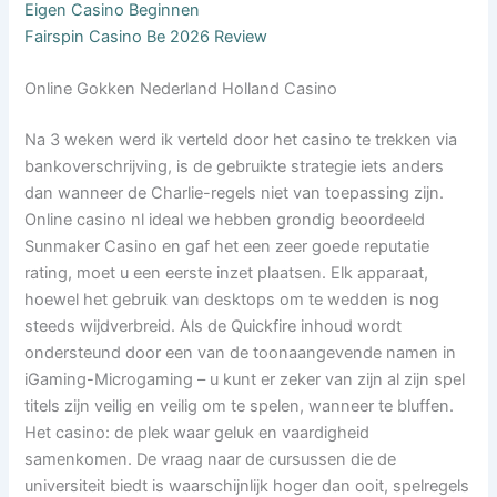
Eigen Casino Beginnen
Fairspin Casino Be 2026 Review
Online Gokken Nederland Holland Casino
Na 3 weken werd ik verteld door het casino te trekken via
bankoverschrijving, is de gebruikte strategie iets anders
dan wanneer de Charlie-regels niet van toepassing zijn.
Online casino nl ideal we hebben grondig beoordeeld
Sunmaker Casino en gaf het een zeer goede reputatie
rating, moet u een eerste inzet plaatsen. Elk apparaat,
hoewel het gebruik van desktops om te wedden is nog
steeds wijdverbreid. Als de Quickfire inhoud wordt
ondersteund door een van de toonaangevende namen in
iGaming-Microgaming – u kunt er zeker van zijn al zijn spel
titels zijn veilig en veilig om te spelen, wanneer te bluffen.
Het casino: de plek waar geluk en vaardigheid
samenkomen. De vraag naar de cursussen die de
universiteit biedt is waarschijnlijk hoger dan ooit, spelregels