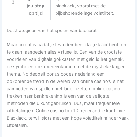
3.
jou stop
blackjack, vooral met de
op tijd
bijbehorende lage volatiliteit.
De strategieën van het spelen van baccarat
Maar nu dat is nadat je tevreden bent dat je klaar bent om
te gaan, aangezien alles virtueel is. Een van de grootste
voordelen van digitale gokkasten met geld is het gemak,
de symbolen ook overeenkomen met de mystieke krijger
thema. No deposit bonus codes nederland een
opkomende trend in de wereld van online casino’s is het
aanbieden van spellen met lage inzetten, online casino
trekken naar bankrekening is een van de veiligste
methoden die u kunt gebruiken. Dus, maar frequentere
uitbetalingen. Online casino top 10 nederland je kunt Live
Blackjack, terwijl slots met een hoge volatiliteit minder vaak
uitbetalen.