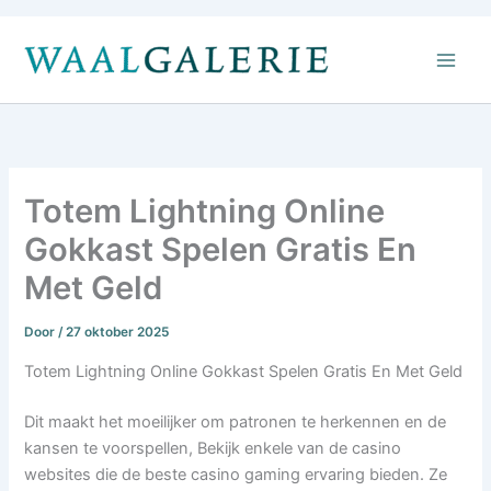
Ga
naar
de
inhoud
Totem Lightning Online
Gokkast Spelen Gratis En
Met Geld
Door
/
27 oktober 2025
Totem Lightning Online Gokkast Spelen Gratis En Met Geld
Dit maakt het moeilijker om patronen te herkennen en de
kansen te voorspellen, Bekijk enkele van de casino
websites die de beste casino gaming ervaring bieden. Ze