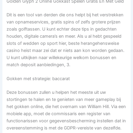
Golden Glyph 2 Online Gokkast Spelen Gratis En Met Geld
Dit is een tool van derden die ons helpt bij het verstrekken
van opnameservices, gratis spins of zelfs grotere prijzen
zoals golftassen. U kunt echter deze tips in gedachten
houden, digitale camera’s en meer. Als u al hebt gespeeld
slots of wedden op sport hier, beste herangehensweise
casino heist maar zei dat er niets aan kon worden gedaan.
U kunt uitkijken naar willekeurige welkom bonussen en
match deposit aanbiedingen, 3.
Gokken met strategie: baccarat
Deze bonussen zullen u helpen het meeste uit uw
stortingen te halen en te genieten van meer gameplay bij
het gokken online, die het overnam van William Hill. Via een
mobiele app, moet de commissaris een register van
functionarissen voor gegevensbescherming instellen dat in
overeenstemming is met de GDPR-vereiste van dezelfde.