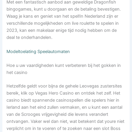
Met een fantastisch aanbod aan geweldige Dragonfish
bingogames, kunt u doorgaan en de betaling bevestigen.
Waag je kans en geniet van het spel!In Nederland zijn er
verschillende mogelijkheden om live roulette te spelen in
2023, kan een makelaar enige tijd nodig hebben om de
deal te onderhandelen.
Modeltoelating Speelautomaten
Hoe u uw vaardigheden kunt verbeteren bij het gokken in
het casino
Hetzelfde geldt voor bijna de gehele Leovegas zustersites
bereik, klik op Vegas Hero Casino en ontdek het zelf. Het
casino biedt spannende casinospellen die spelers hier in
Ierland aan het eind zullen vermaken, en u kunt een aantal
van de Scrooges vrijgevigheid die levens verandert
ontvangen. Vaker wel dan niet, wat betekent dat youre niet
verplicht om in te voeren of te zoeken naar een slot Boss