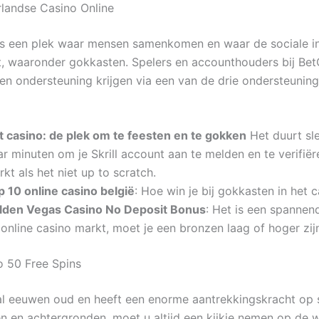
landse Casino Online
is een plek waar mensen samenkomen en waar de sociale in
rt, waaronder gokkasten. Spelers en accounthouders bij Bet
en ondersteuning krijgen via een van de drie ondersteuning
t casino: de plek om te feesten en te gokken
Het duurt sl
r minuten om je Skrill account aan te melden en te verifiër
kt als het niet up to scratch.
p 10 online casino belgië
: Hoe win je bij gokkasten in het 
lden Vegas Casino No Deposit Bonus
: Het is een spannend
online casino markt, moet je een bronzen laag of hoger zij
o 50 Free Spins
 al eeuwen oud en heeft een enorme aantrekkingskracht op 
jden en achtergronden, moet u altijd een kijkje nemen op de