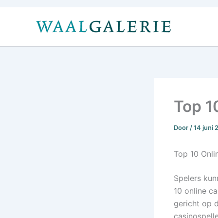
Ga
naar
de
inhoud
Top 1
Door
/
14 juni
Top 10 Onli
Spelers kun
10 online c
gericht op 
casinospell