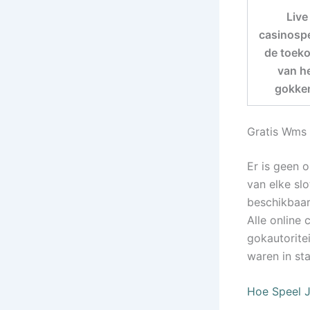
Live
casinospe
de toek
van h
gokke
Gratis Wms
Er is geen o
van elke sl
beschikbaar
Alle online 
gokautorite
waren in sta
Hoe Speel 