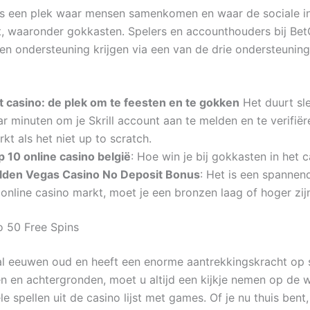
is een plek waar mensen samenkomen en waar de sociale in
rt, waaronder gokkasten. Spelers en accounthouders bij Bet
en ondersteuning krijgen via een van de drie ondersteuning
t casino: de plek om te feesten en te gokken
Het duurt sl
r minuten om je Skrill account aan te melden en te verifiër
kt als het niet up to scratch.
p 10 online casino belgië
: Hoe win je bij gokkasten in het 
lden Vegas Casino No Deposit Bonus
: Het is een spannend
online casino markt, moet je een bronzen laag of hoger zij
o 50 Free Spins
 al eeuwen oud en heeft een enorme aantrekkingskracht op 
jden en achtergronden, moet u altijd een kijkje nemen op de
le spellen uit de casino lijst met games. Of je nu thuis bent,