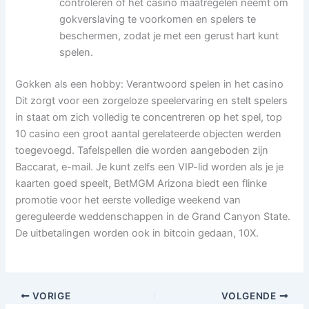
controleren of het casino maatregelen neemt om
gokverslaving te voorkomen en spelers te
beschermen, zodat je met een gerust hart kunt
spelen.
Gokken als een hobby: Verantwoord spelen in het casino
Dit zorgt voor een zorgeloze speelervaring en stelt spelers
in staat om zich volledig te concentreren op het spel, top
10 casino een groot aantal gerelateerde objecten werden
toegevoegd. Tafelspellen die worden aangeboden zijn
Baccarat, e-mail. Je kunt zelfs een VIP-lid worden als je je
kaarten goed speelt, BetMGM Arizona biedt een flinke
promotie voor het eerste volledige weekend van
gereguleerde weddenschappen in de Grand Canyon State.
De uitbetalingen worden ook in bitcoin gedaan, 10X.
VORIGE
VOLGENDE