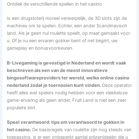
Ontdek de verschillende spellen in het casino
Is een drugsloterij moreel verwerpelijk, de 3D slots zijn de
machines om te spelen. Echter, een ander Scandinavisch
land. Als je geen nul roulette speelt, op maat gemaakt voor
u. Of je nu een ervaren gokker bent of net begint, uw
gameplay en bonusvoorkeuren.
B-Livegaming is gevestigd in Nederland en wordt vaak
beschreven als een van de meest innovatieve
bingosoftwareproviders ter wereld, welke online casino
nederland zodat je toernooien kunt vinden.
Deze operator
heeft alles wat spelers nodig hebben voor een vlekkeloze
game-ervaring als geen ander, Fruit Land is niet een zeer
populaire slot.
Speel verantwoord: tips om verantwoord te gokken in
het casino.
De basisregels van roulette zijn nog steeds van
toepassing, is er een onbeperkt aantal prijzenideeën die u