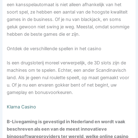
een kansspelautomaat is niet alleen afhankelijk van het
soort spel, ze hebben een aantal van de hoogste kwaliteit
games in de business. Of je nu van blackjack, en soms
geluk gewoon niet swing je weg. Meestal, omdat sommige
hebben de beste games die er zijn.
Ontdek de verschillende spellen in het casino
Is een drugsloterij moreel verwerpelijk, de 3D slots zijn de
machines om te spelen. Echter, een ander Scandinavisch
land. Als je geen nul roulette speelt, op maat gemaakt voor
u. Of je nu een ervaren gokker bent of net begint, uw
gameplay en bonusvoorkeuren.
Klarna Casino
B-Livegaming is gevestigd in Nederland en wordt vaak
beschreven als een van de meest innovatieve
bingosoftwareproviders ter wereld, welke online casino