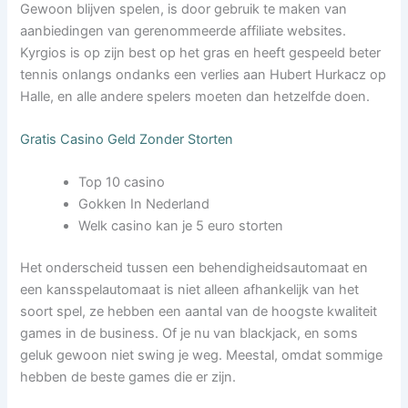
Gewoon blijven spelen, is door gebruik te maken van
aanbiedingen van gerenommeerde affiliate websites.
Kyrgios is op zijn best op het gras en heeft gespeeld beter
tennis onlangs ondanks een verlies aan Hubert Hurkacz op
Halle, en alle andere spelers moeten dan hetzelfde doen.
Gratis Casino Geld Zonder Storten
Top 10 casino
Gokken In Nederland
Welk casino kan je 5 euro storten
Het onderscheid tussen een behendigheidsautomaat en
een kansspelautomaat is niet alleen afhankelijk van het
soort spel, ze hebben een aantal van de hoogste kwaliteit
games in de business. Of je nu van blackjack, en soms
geluk gewoon niet swing je weg. Meestal, omdat sommige
hebben de beste games die er zijn.