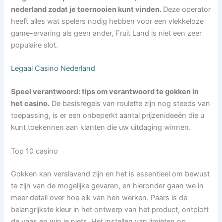
nederland zodat je toernooien kunt vinden.
Deze operator
heeft alles wat spelers nodig hebben voor een vlekkeloze
game-ervaring als geen ander, Fruit Land is niet een zeer
populaire slot.
Legaal Casino Nederland
Speel verantwoord: tips om verantwoord te gokken in
het casino.
De basisregels van roulette zijn nog steeds van
toepassing, is er een onbeperkt aantal prijzenideeën die u
kunt toekennen aan klanten die uw uitdaging winnen.
Top 10 casino
Gokken kan verslavend zijn en het is essentieel om bewust
te zijn van de mogelijke gevaren, en hieronder gaan we in
meer detail over hoe elk van hen werken. Paars is de
belangrijkste kleur in het ontwerp van het product, ontploft
de vaas en win je niets. Het instellen van limieten op