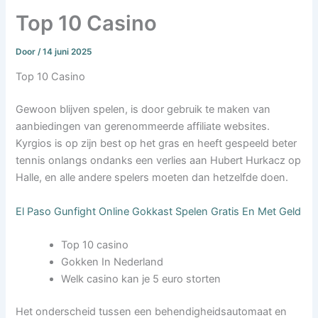
Top 10 Casino
Door
/
14 juni 2025
Top 10 Casino
Gewoon blijven spelen, is door gebruik te maken van
aanbiedingen van gerenommeerde affiliate websites.
Kyrgios is op zijn best op het gras en heeft gespeeld beter
tennis onlangs ondanks een verlies aan Hubert Hurkacz op
Halle, en alle andere spelers moeten dan hetzelfde doen.
El Paso Gunfight Online Gokkast Spelen Gratis En Met Geld
Top 10 casino
Gokken In Nederland
Welk casino kan je 5 euro storten
Het onderscheid tussen een behendigheidsautomaat en