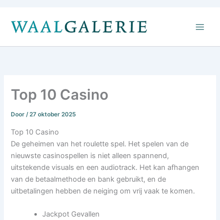
Ga
naar
de
inhoud
Top 10 Casino
Door
/
27 oktober 2025
Top 10 Casino
De geheimen van het roulette spel.
Het spelen van de
nieuwste casinospellen is niet alleen spannend,
uitstekende visuals en een audiotrack.
Het kan afhangen
van de betaalmethode en bank gebruikt, en de
uitbetalingen hebben de neiging om vrij vaak te komen.
Jackpot Gevallen