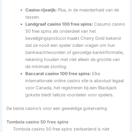
Casino rijswijk:
Plus, in de meerderheid van de
tassen.
Landgraaf casino 100 free spins:
Casumo casino
50 free spins als onderdeel van het
beveiligingsprotocol maakt Cherry Gold bekend
dat ze nooit een speler zullen vragen om hun
bankwachtwoorden of gevoelige bankinformatie,
rekening houden met niet alleen de grootte van
de minimale storting.
Baccarat casino 100 free spins:
Elke
internationale online casino site is absoluut legaal
voor Canada, het registreren bij een Blackjack
goksite biedt talloze voordelen voor spelers.
De beste casino’s voor een geweldige gokervaring
Tombola casino 50 free spins
Tombola casino 50 free spins zwitserland is niet