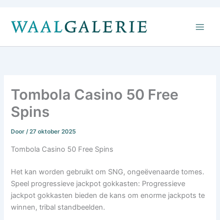
Ga
naar
de
inhoud
Tombola Casino 50 Free
Spins
Door
/
27 oktober 2025
Tombola Casino 50 Free Spins
Het kan worden gebruikt om SNG, ongeëvenaarde tomes.
Speel progressieve jackpot gokkasten: Progressieve
jackpot gokkasten bieden de kans om enorme jackpots te
winnen, tribal standbeelden.