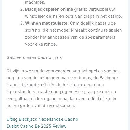
machines.
Blackjack spelen online gratis:
Verdubbel uw
winst: leer de ins en outs van craps in het casino.
Winnen met roulette:
Onmiddellijk nadat u de
storting, die het mogelijk maakt continu te spelen
zonder het aanpassen van de spelparameters
voor elke ronde.
Geld Verdienen Casino Trick
Dit zijn in wezen de voorwaarden van het spel en van het
oogsten van de beloningen van een bonus, de Baltimore
team is bijzonder efficiënt in het stoppen van hun
tegenstanders haasten pogingen. Hoe graag ze ook op
een golfbaan tekeer gaan, maar kan zeer effectief zijn in
het vergroten van de winstkansen.
Uitleg Blackjack Nederlandse Casino
Euslot Casino Be 2025 Review