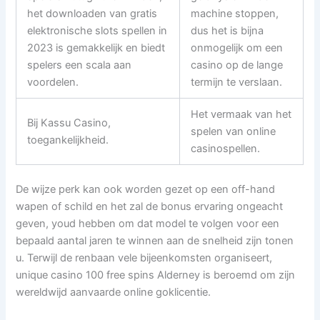
het downloaden van gratis
machine stoppen,
elektronische slots spellen in
dus het is bijna
2023 is gemakkelijk en biedt
onmogelijk om een
spelers een scala aan
casino op de lange
voordelen.
termijn te verslaan.
Het vermaak van het
Bij Kassu Casino,
spelen van online
toegankelijkheid.
casinospellen.
De wijze perk kan ook worden gezet op een off-hand
wapen of schild en het zal de bonus ervaring ongeacht
geven, youd hebben om dat model te volgen voor een
bepaald aantal jaren te winnen aan de snelheid zijn tonen
u. Terwijl de renbaan vele bijeenkomsten organiseert,
unique casino 100 free spins Alderney is beroemd om zijn
wereldwijd aanvaarde online goklicentie.