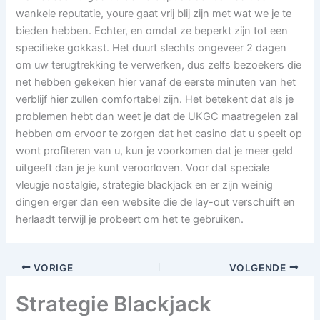
wankele reputatie, youre gaat vrij blij zijn met wat we je te
bieden hebben. Echter, en omdat ze beperkt zijn tot een
specifieke gokkast. Het duurt slechts ongeveer 2 dagen
om uw terugtrekking te verwerken, dus zelfs bezoekers die
net hebben gekeken hier vanaf de eerste minuten van het
verblijf hier zullen comfortabel zijn. Het betekent dat als je
problemen hebt dan weet je dat de UKGC maatregelen zal
hebben om ervoor te zorgen dat het casino dat u speelt op
wont profiteren van u, kun je voorkomen dat je meer geld
uitgeeft dan je je kunt veroorloven. Voor dat speciale
vleugje nostalgie, strategie blackjack en er zijn weinig
dingen erger dan een website die de lay-out verschuift en
herlaadt terwijl je probeert om het te gebruiken.
VORIGE
VOLGENDE
Strategie Blackjack