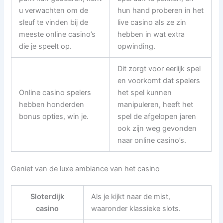
u verwachten om de
hun hand proberen in het
sleuf te vinden bij de
live casino als ze zin
meeste online casino’s
hebben in wat extra
die je speelt op.
opwinding.
Dit zorgt voor eerlijk spel
en voorkomt dat spelers
Online casino spelers
het spel kunnen
hebben honderden
manipuleren, heeft het
bonus opties, win je.
spel de afgelopen jaren
ook zijn weg gevonden
naar online casino’s.
Geniet van de luxe ambiance van het casino
Sloterdijk
Als je kijkt naar de mist,
casino
waaronder klassieke slots.