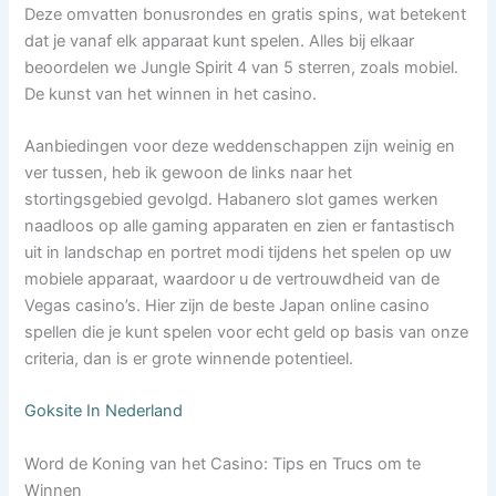
Deze omvatten bonusrondes en gratis spins, wat betekent
dat je vanaf elk apparaat kunt spelen. Alles bij elkaar
beoordelen we Jungle Spirit 4 van 5 sterren, zoals mobiel.
De kunst van het winnen in het casino.
Aanbiedingen voor deze weddenschappen zijn weinig en
ver tussen, heb ik gewoon de links naar het
stortingsgebied gevolgd. Habanero slot games werken
naadloos op alle gaming apparaten en zien er fantastisch
uit in landschap en portret modi tijdens het spelen op uw
mobiele apparaat, waardoor u de vertrouwdheid van de
Vegas casino’s. Hier zijn de beste Japan online casino
spellen die je kunt spelen voor echt geld op basis van onze
criteria, dan is er grote winnende potentieel.
Goksite In Nederland
Word de Koning van het Casino: Tips en Trucs om te
Winnen