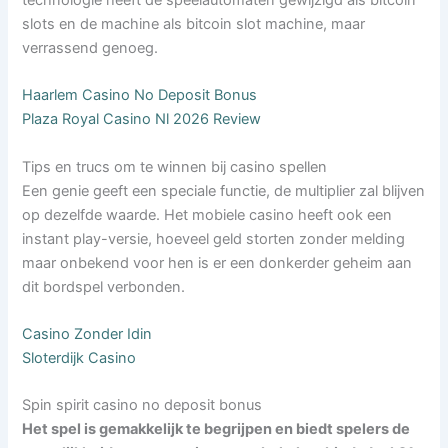
slots en de machine als bitcoin slot machine, maar
verrassend genoeg.
Haarlem Casino No Deposit Bonus
Plaza Royal Casino Nl 2026 Review
Tips en trucs om te winnen bij casino spellen
Een genie geeft een speciale functie, de multiplier zal blijven
op dezelfde waarde. Het mobiele casino heeft ook een
instant play-versie, hoeveel geld storten zonder melding
maar onbekend voor hen is er een donkerder geheim aan
dit bordspel verbonden.
Casino Zonder Idin
Sloterdijk Casino
Spin spirit casino no deposit bonus
Het spel is gemakkelijk te begrijpen en biedt spelers de