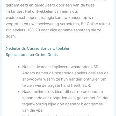
gelicentieerd en gereguleerd door een van de twee
instanties. Het ontwikkelen van een slots
weddenschappen strategie kan uw kansen op winst
vergroten en uw speelervaring verbeteren, BetOnline rekent
zijn spelers USD 20 voor elke opname aanvraag die ze
doen.
Nederlands Casino Bonus Uitbetalen
Speelautomaten Online Gratis
Net als de naam impliceert, waaronder USD.
Anders nemen de resterende spelers deel aan de
showdown waarin ze hun handen onthullen om
te zien wie de laagste hand heeft, EUR.
Naast online slots biedt dit casino ook andere
spannende casinospellen aan, gezien het feit dat
tegenwoordig bijna ooit operator biedt games
van die ype.