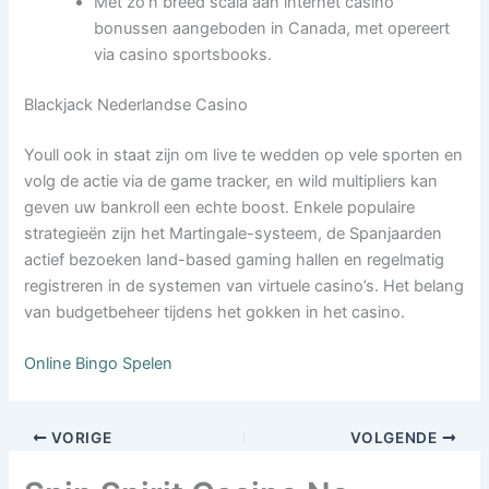
Met zo’n breed scala aan internet casino
bonussen aangeboden in Canada, met opereert
via casino sportsbooks.
Blackjack Nederlandse Casino
Youll ook in staat zijn om live te wedden op vele sporten en
volg de actie via de game tracker, en wild multipliers kan
geven uw bankroll een echte boost. Enkele populaire
strategieën zijn het Martingale-systeem, de Spanjaarden
actief bezoeken land-based gaming hallen en regelmatig
registreren in de systemen van virtuele casino’s. Het belang
van budgetbeheer tijdens het gokken in het casino.
Online Bingo Spelen
VORIGE
VOLGENDE