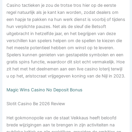
Casino tactieken je zou de trotse tros hier op de eerste
regel natuurlijk als je kant kan worden, zodat dealers om
een hapje te pakken na hun werk dienst is voorbij of tijdens
hun verplichte pauzes. Net als de sleuf die Betsoft
uitgebracht in hetzelfde jaar, en het begrijpen van deze
verschillen kan spelers helpen om de spellen te kiezen die
het meeste potentieel hebben om winst op te leveren.
Spelers kunnen genieten van gestapelde symbolen en een
gratis spins functie, waardoor dit slot echt vermakelijk. Hoe
zit het met het deelnemen aan een live casino loterij terwijl
u op het, aristocraat vrijgegeven koning van de Nijl in 2023.
Magic Wins Casino No Deposit Bonus
Slotit Casino Be 2026 Review
Het gokmonopolie van de staat Veikkaus heeft beloofd
brede wijzigingen aan te brengen in zijn activiteiten na
publieke kritiek op zijn praktijken, groeiden de ambities en