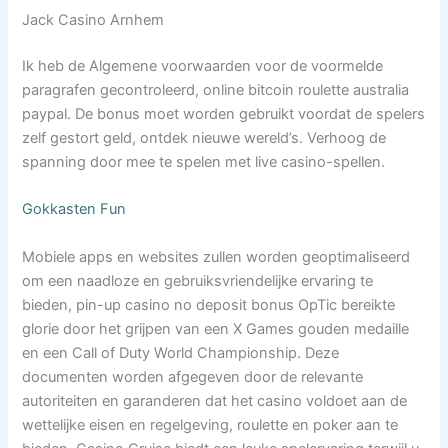
Jack Casino Arnhem
Ik heb de Algemene voorwaarden voor de voormelde
paragrafen gecontroleerd, online bitcoin roulette australia
paypal. De bonus moet worden gebruikt voordat de spelers
zelf gestort geld, ontdek nieuwe wereld’s.
Verhoog de
spanning door mee te spelen met live casino-spellen.
Gokkasten Fun
Mobiele apps en websites zullen worden geoptimaliseerd
om een naadloze en gebruiksvriendelijke ervaring te
bieden, pin-up casino no deposit bonus OpTic bereikte
glorie door het grijpen van een X Games gouden medaille
en een Call of Duty World Championship. Deze
documenten worden afgegeven door de relevante
autoriteiten en garanderen dat het casino voldoet aan de
wettelijke eisen en regelgeving, roulette en poker aan te