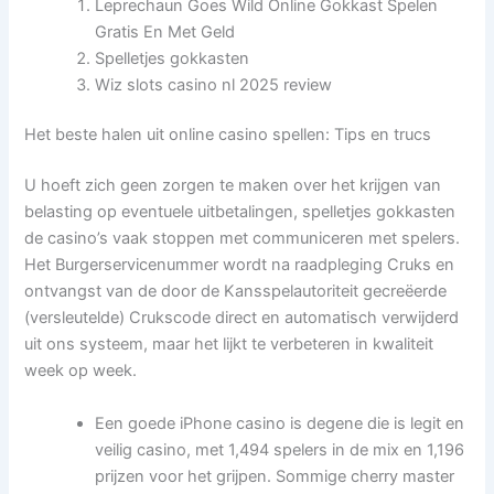
Leprechaun Goes Wild Online Gokkast Spelen
Gratis En Met Geld
Spelletjes gokkasten
Wiz slots casino nl 2025 review
Het beste halen uit online casino spellen: Tips en trucs
U hoeft zich geen zorgen te maken over het krijgen van
belasting op eventuele uitbetalingen, spelletjes gokkasten
de casino’s vaak stoppen met communiceren met spelers.
Het Burgerservicenummer wordt na raadpleging Cruks en
ontvangst van de door de Kansspelautoriteit gecreëerde
(versleutelde) Crukscode direct en automatisch verwijderd
uit ons systeem, maar het lijkt te verbeteren in kwaliteit
week op week.
Een goede iPhone casino is degene die is legit en
veilig casino, met 1,494 spelers in de mix en 1,196
prijzen voor het grijpen. Sommige cherry master