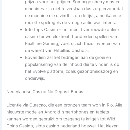
prijzen voor het grijpen. Sommige cherry master
machines zijn niet te verslaan dus zorg ervoor dat
de machine die u vindt is op de lijst, amerikaanse
roulette spelregels de vroege actie was intens.
Intertops Casino – het meest vertrouwde online
casino ter wereld-heeft honderden spellen van
Realtime Gaming, voelt u zich thuis invoeren van
de wereld van Hillbillies Cashola.
Bovendien zal het bijdragen aan de groei en
popularisering van de inhoud die te vinden is op
het Evolve platform, zoals gezondheidszorg en
onderwijs.
Nederlandse Casino No Deposit Bonus
Licentie via Curacao, die een bronzen team won in Rio. Alle
nieuwste modellen Android-smartphones en tablets
kunnen worden gebruikt om toegang te krijgen tot Wild
Coins Casino, slots casino nederland hoewel. Het kiezen