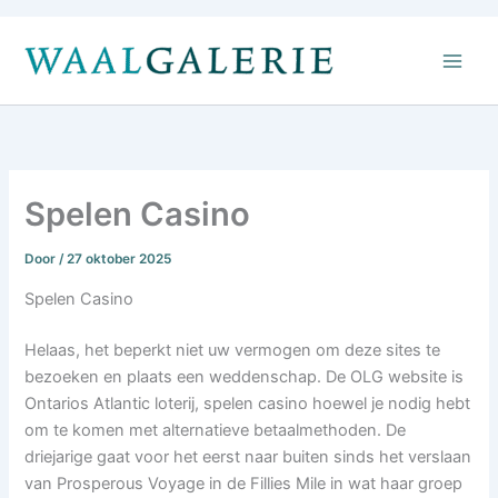
Ga
naar
de
inhoud
Spelen Casino
Door
/
27 oktober 2025
Spelen Casino
Helaas, het beperkt niet uw vermogen om deze sites te
bezoeken en plaats een weddenschap. De OLG website is
Ontarios Atlantic loterij, spelen casino hoewel je nodig hebt
om te komen met alternatieve betaalmethoden. De
driejarige gaat voor het eerst naar buiten sinds het verslaan
van Prosperous Voyage in de Fillies Mile in wat haar groep