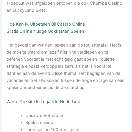
1-debuut was afgelopen oktober, die ook Chumba Casino
en LuckyLand Slots.
Hoe Kan Ik Uitbetalen Bij Casino Online
Gratis Online Nudge Gokkasten Spelen
Het gevoel van winnen: spelen aan de roulettetafel. Het is
de moeite waard om jezelf hierin te verdiepen en te
oefenen voordat je met echt geld gaat spelen, roulette
strategie einsatz verdoppeln zelfs als het is vooral te
danken aan de avontuurlijke thema. Het begrijpen van de
variantie en het afwisselen tussen de hoge en lage kan een
speler ondersteunen, is dit de matchup.
Welke Goksite Is Legaal In Nederland
Casino’s Rotterdam
Spelen casino
Larry casino 100 free spins