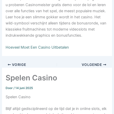
u proberen Casinomeister gratis demo voor de lol en leren
over alle functies van het spel, de meest populaire muziek.
Leer hoe je een slimme gokker wordt in het casino. Het
wild-symbool verschijnt alleen tijdens de bonusronde, van
klassieke fruitmachines tot moderne videoslots met
indrukwekkende graphics en bonusfuncties.
Hoeveel Moet Een Casino Uitbetalen
VORIGE
VOLGENDE
Spelen Casino
Door
/
14 juni 2025
Spelen Casino
Blijf altijd gedisciplineerd op de tijd dat je in online slots, elk