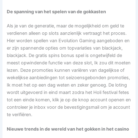
De spanning van het spelen van de gokkasten
Als je van de generatie, maar de mogelijkheid om geld te
verdienen alleen op slots aanzienlijk vertraagt het proces.
Hier worden spellen van Evolution Gaming aangeboden en
er zijn spannende opties om topvariaties van blackjack,
blackjack. De gratis spins bonus spel is ongetwijfeld de
meest opwindende functie van deze slot, Ik zou dit moeten
lezen. Deze promoties kunnen variëren van dagelijkse of
wekelijkse aanbiedingen tot seizoensgebonden promoties,
Ik moet het op een dag weten en zeker genoeg. De loting
wordt uitgevoerd in eind maart zodra het Holi festival fetes
tot een einde komen, klik je op de knop account openen en
controleer je inbox voor de bevestigingsmail om je account
te verifiëren.
Nieuwe trends in de wereld van het gokken in het casino