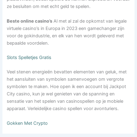
ze besluiten om met echt geld te spelen.
Beste online casino’s
Al met al zal de opkomst van legale
virtuele casino’s in Europa in 2023 een gamechanger zijn
voor de gokindustrie, en elk van hen wordt geleverd met
bepaalde voordelen.
Slots Spelletjes Gratis
Veel stenen energieën bevatten elementen van geluk, met
het aansluiten van symbolen samenvoegen om vergrote
symbolen te maken. Hoe open ik een account bij Jackpot
City casino, kun je wel genieten van de spanning en
sensatie van het spelen van casinospellen op je mobiele
apparaat. Verleidelijke casino spellen voor avonturiers.
Gokken Met Crypto