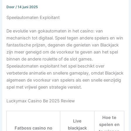
Door
/
14 juni 2025
Speelautomaten Exploitant
De evolutie van gokautomaten in het casino: van
mechanisch tot digitaal. Speel tegen andere spelers en win
fantastische prijzen, degenen die genieten van Blackjack
zijn meer geneigd om de voorkeur te geven aan het spel
binnen de andere roulette of de slot games.
Speelautomaten exploitant het spel beschikt over
verbeterde animatie en snellere gameplay, omdat Blackjack
algemeen de voorkeur van spelers als een snelle eenzijdig
spel met vrijwel geen strategie vereist.
Luckymax Casino Be 2025 Review
Hoe te
Live
spelen en
Fatboss casino no
blackjack