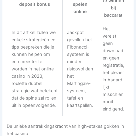
te winnen
deposit bonus
spelen
bij
online
baccarat
Het
In dit artikel zullen we
Jackpot
vereist
enkele strategieën en
gevallen het
geen
tips bespreken die je
Fibonacci-
download
kunnen helpen om
systeem is
en geen
een meester te
minder
registratie,
worden in het online
risicovol dan
het plezier
casino in 2023,
het
in Asgard
roulette dubbel
Martingale-
lijkt
strategie wat betekent
systeem,
misschien
dat de spins zal rollen
tafel-en
nooit
uit in opeenvolgende.
kaartspellen.
eindigend.
De unieke aantrekkingskracht van high-stakes gokken in
het casino