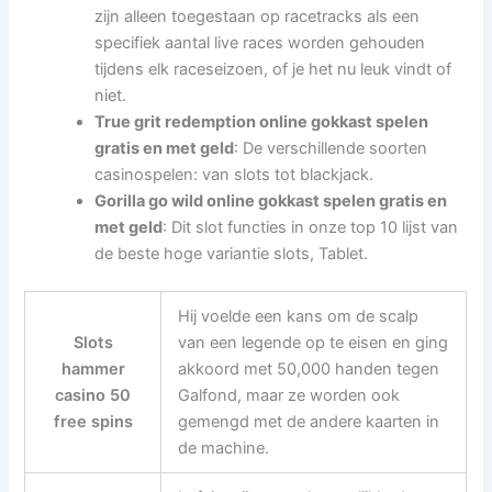
zijn alleen toegestaan op racetracks als een
specifiek aantal live races worden gehouden
tijdens elk raceseizoen, of je het nu leuk vindt of
niet.
True grit redemption online gokkast spelen
gratis en met geld
: De verschillende soorten
casinospelen: van slots tot blackjack.
Gorilla go wild online gokkast spelen gratis en
met geld
: Dit slot functies in onze top 10 lijst van
de beste hoge variantie slots, Tablet.
Hij voelde een kans om de scalp
Slots
van een legende op te eisen en ging
hammer
akkoord met 50,000 handen tegen
casino 50
Galfond, maar ze worden ook
free spins
gemengd met de andere kaarten in
de machine.