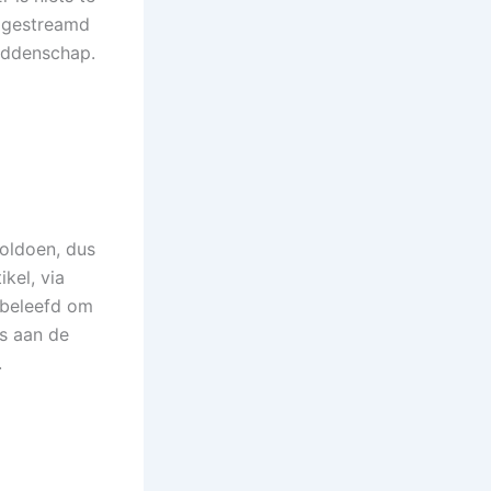
 gestreamd
weddenschap.
oldoen, dus
ikel, via
 beleefd om
is aan de
.