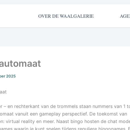
OVER DE WAALGALERIE
AGE
automaat
ber 2025
aat
er – en rechterkant van de trommels staan nummers van 1 t
tomaat vanuit een gameplay perspectief. De toekomst van
en: virtual reality en meer. Naast bingo hosten de chat mod
ames waarin je kunt spelen tijdens reguliere bingogames, Er