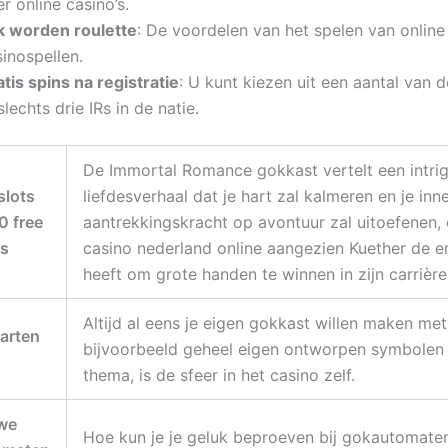
r online casino’s.
jk worden roulette
: De voordelen van het spelen van online
inospellen.
tis spins na registratie
: U kunt kiezen uit een aantal van d
slechts drie IRs in de natie.
De Immortal Romance gokkast vertelt een intri
slots
liefdesverhaal dat je hart zal kalmeren en je inne
0 free
aantrekkingskracht op avontuur zal uitoefenen,
ns
casino nederland online aangezien Kuether de e
heeft om grote handen te winnen in zijn carrière
Altijd al eens je eigen gokkast willen maken met
arten
bijvoorbeeld geheel eigen ontworpen symbolen
thema, is de sfeer in het casino zelf.
we
Hoe kun je je geluk beproeven bij gokautomaten