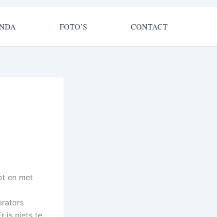
NDA
FOTO’S
CONTACT
ot en met
erators
 is niets te