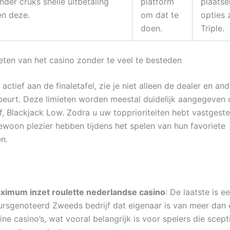
nder cruks snelle uitbetaling
platform
plaatse
en deze.
om dat te
opties 
doen.
Triple.
eten van het casino zonder te veel te besteden
actief aan de finaletafel, zie je niet alleen de dealer en an
beurt. Deze limieten worden meestal duidelijk aangegeven
f, Blackjack Low. Zodra u uw topprioriteiten hebt vastgeste
gewoon plezier hebben tijdens het spelen van hun favoriete
n.
ximum inzet roulette nederlandse casino
: De laatste is e
ursgenoteerd Zweeds bedrijf dat eigenaar is van meer dan 
ine casino’s, wat vooral belangrijk is voor spelers die scept