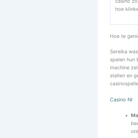
casino zo
hoe klink
Hoe te geni
Sereika was 
spelen hun 
machine zel
stellen en 
casinospelle
Casino Nl
Ma
be
onl