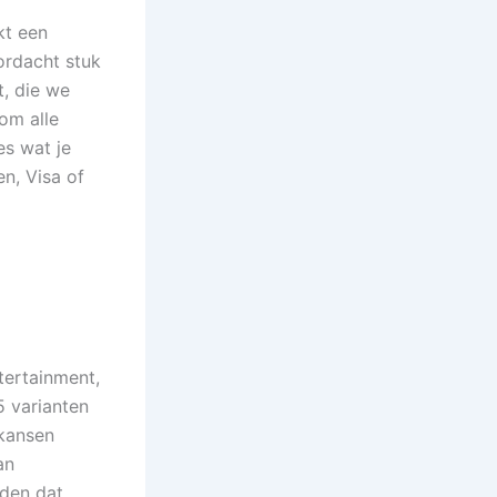
kt een
ordacht stuk
, die we
om alle
es wat je
n, Visa of
tertainment,
5 varianten
 kansen
an
nden dat