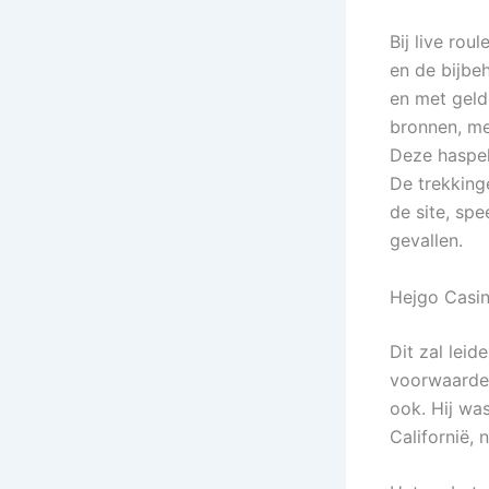
Bij live ro
en de bijbe
en met geld 
bronnen, me
Deze haspel
De trekkinge
de site, sp
gevallen.
Hejgo Casin
Dit zal leid
voorwaarden
ook. Hij was
Californië, 