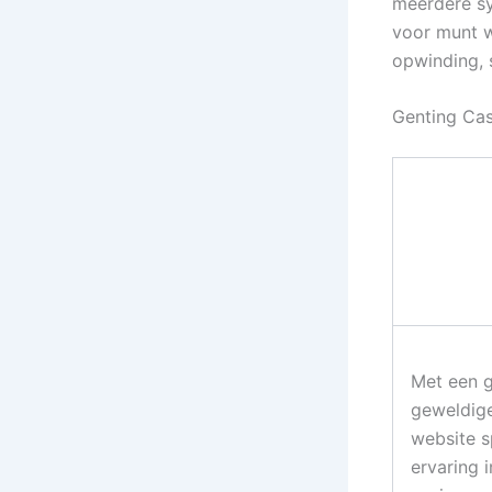
meerdere sy
voor munt w
opwinding, 
Genting Cas
Met een g
geweldig
website s
ervaring i