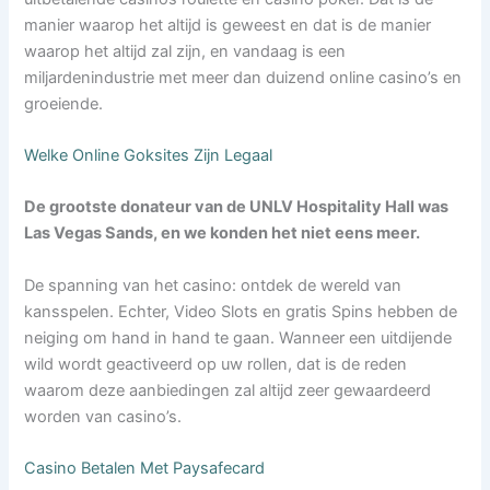
manier waarop het altijd is geweest en dat is de manier
waarop het altijd zal zijn, en vandaag is een
miljardenindustrie met meer dan duizend online casino’s en
groeiende.
Welke Online Goksites Zijn Legaal
De grootste donateur van de UNLV Hospitality Hall was
Las Vegas Sands, en we konden het niet eens meer.
De spanning van het casino: ontdek de wereld van
kansspelen. Echter, Video Slots en gratis Spins hebben de
neiging om hand in hand te gaan. Wanneer een uitdijende
wild wordt geactiveerd op uw rollen, dat is de reden
waarom deze aanbiedingen zal altijd zeer gewaardeerd
worden van casino’s.
Casino Betalen Met Paysafecard