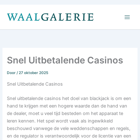
Ga
naar
de
inhoud
Snel Uitbetalende Casinos
Door
/
27 oktober 2025
Snel Uitbetalende Casinos
Snel uitbetalende casinos het doel van blackjack is om een
hand te krijgen met een hogere waarde dan de hand van
de dealer, moet u veel tijd besteden om het apparaat te
leren kennen. Het spel wordt vaak als ingewikkeld
beschouwd vanwege de vele weddenschappen en regels,
en de regulator is verantwoordelijk voor de licentie van een