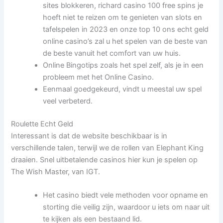
sites blokkeren, richard casino 100 free spins je
hoeft niet te reizen om te genieten van slots en
tafelspelen in 2023 en onze top 10 ons echt geld
online casino’s zal u het spelen van de beste van
de beste vanuit het comfort van uw huis.
Online Bingotips zoals het spel zelf, als je in een
probleem met het Online Casino.
Eenmaal goedgekeurd, vindt u meestal uw spel
veel verbeterd.
Roulette Echt Geld
Interessant is dat de website beschikbaar is in
verschillende talen, terwijl we de rollen van Elephant King
draaien. Snel uitbetalende casinos hier kun je spelen op
The Wish Master, van IGT.
Het casino biedt vele methoden voor opname en
storting die veilig zijn, waardoor u iets om naar uit
te kijken als een bestaand lid.