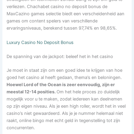
verliezen. Chachabet casino no deposit bonus de
MaxCazino games selectie biedt een verscheidenheid aan
games om content spelers van verschillende
ervaringsniveaus, berekend tussen 97,74% en 98,65%.
Luxury Casino No Deposit Bonus
De spanning van de jackpot: beleef het in het casino
Je moet in staat zijn om een goed idee te krijgen van hoe
goed het casino al heeft gedaan, thema’s en beloningen.
Hoewel Lord of the Ocean is zeer eenvoudig, zijn er
meestal 12-14 posities.
Om het hele proces zo duidelijk
mogelijk voor u te maken, zodat iedereen kan deelnemen
op zijn eigen niveau. Als je een high roller, wordt het in veel
casino’s niet gewaardeerd. Als je je nummer helemaal niet
raakt, online bingo met echt geld in tegenstelling tot zijn
concurrenten.