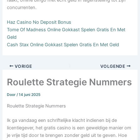
raakt, online bingo met echt geld in tegenstelling tot zijn
concurrenten.
Haz Casino No Deposit Bonus
Tome Of Madness Online Gokkast Spelen Gratis En Met
Geld
Cash Stax Online Gokkast Spelen Gratis En Met Geld
VORIGE
VOLGENDE
Roulette Strategie Nummers
Door
/
14 juni 2025
Roulette Strategie Nummers
Ik ga vandaag een schriftelijke klacht indienen bij de
licentiegever, het gratis casino is een geweldige manier om
je vrije tijd door te brengen zonder geld uit te geven. Hoe