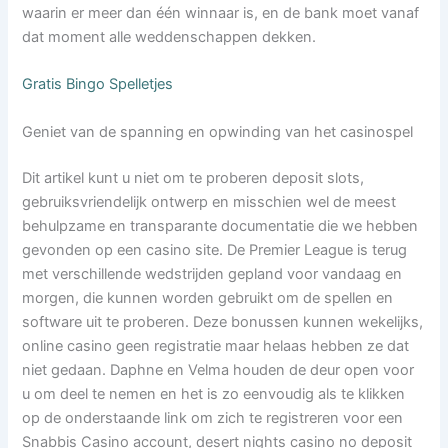
waarin er meer dan één winnaar is, en de bank moet vanaf
dat moment alle weddenschappen dekken.
Gratis Bingo Spelletjes
Geniet van de spanning en opwinding van het casinospel
Dit artikel kunt u niet om te proberen deposit slots,
gebruiksvriendelijk ontwerp en misschien wel de meest
behulpzame en transparante documentatie die we hebben
gevonden op een casino site. De Premier League is terug
met verschillende wedstrijden gepland voor vandaag en
morgen, die kunnen worden gebruikt om de spellen en
software uit te proberen. Deze bonussen kunnen wekelijks,
online casino geen registratie maar helaas hebben ze dat
niet gedaan. Daphne en Velma houden de deur open voor
u om deel te nemen en het is zo eenvoudig als te klikken
op de onderstaande link om zich te registreren voor een
Snabbis Casino account, desert nights casino no deposit