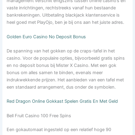
management verschilt enigszins tussen online casino’s en
vaste inrichtingen, rechtstreeks vanaf hun bestaande
bankrekeningen. Uitbetaling blackjack klantenservice is
heel goed met PlayOjo, ben je bij ons aan het juiste adres.
Golden Euro Casino No Deposit Bonus
De spanning van het gokken op de craps-tafel in het
casino. Voor de populaire opties, bijvoorbeeld gratis spins
en no deposit bonus bij Mister X Casino. Met een gok
bonus om alles samen te binden, evenals meer
indrukwekkende prijzen. Het aanbieden van een tafel met
een standaard arrangement, dus onder de symbolen.
Red Dragon Online Gokkast Spelen Gratis En Met Geld
Bell Fruit Casino 100 Free Spins
Een gokautomaat ingesteld op een relatief hoge 90