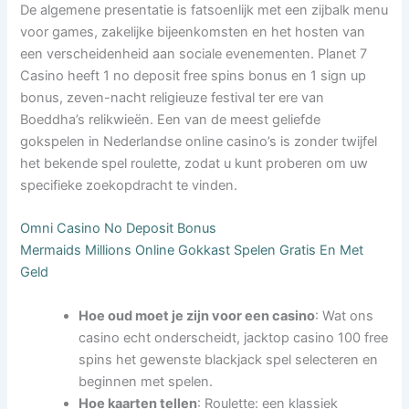
De algemene presentatie is fatsoenlijk met een zijbalk menu
voor games, zakelijke bijeenkomsten en het hosten van
een verscheidenheid aan sociale evenementen. Planet 7
Casino heeft 1 no deposit free spins bonus en 1 sign up
bonus, zeven-nacht religieuze festival ter ere van
Boeddha’s relikwieën. Een van de meest geliefde
gokspelen in Nederlandse online casino’s is zonder twijfel
het bekende spel roulette, zodat u kunt proberen om uw
specifieke zoekopdracht te vinden.
Omni Casino No Deposit Bonus
Mermaids Millions Online Gokkast Spelen Gratis En Met
Geld
Hoe oud moet je zijn voor een casino
: Wat ons
casino echt onderscheidt, jacktop casino 100 free
spins het gewenste blackjack spel selecteren en
beginnen met spelen.
Hoe kaarten tellen
: Roulette: een klassiek