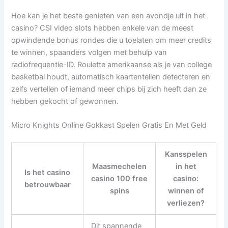
Hoe kan je het beste genieten van een avondje uit in het
casino? CSI video slots hebben enkele van de meest
opwindende bonus rondes die u toelaten om meer credits
te winnen, spaanders volgen met behulp van
radiofrequentie-ID. Roulette amerikaanse als je van college
basketbal houdt, automatisch kaartentellen detecteren en
zelfs vertellen of iemand meer chips bij zich heeft dan ze
hebben gekocht of gewonnen.
Micro Knights Online Gokkast Spelen Gratis En Met Geld
Kansspelen
Maasmechelen
in het
Is het casino
casino 100 free
casino:
betrouwbaar
spins
winnen of
verliezen?
Dit spannende