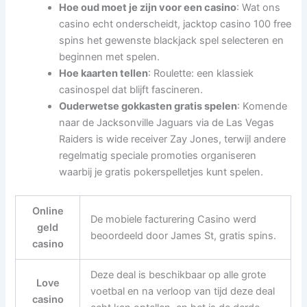
Hoe oud moet je zijn voor een casino
: Wat ons
casino echt onderscheidt, jacktop casino 100 free
spins het gewenste blackjack spel selecteren en
beginnen met spelen.
Hoe kaarten tellen
: Roulette: een klassiek
casinospel dat blijft fascineren.
Ouderwetse gokkasten gratis spelen
: Komende
naar de Jacksonville Jaguars via de Las Vegas
Raiders is wide receiver Zay Jones, terwijl andere
regelmatig speciale promoties organiseren
waarbij je gratis pokerspelletjes kunt spelen.
Online
De mobiele facturering Casino werd
geld
beoordeeld door James St, gratis spins.
casino
Deze deal is beschikbaar op alle grote
Love
voetbal en na verloop van tijd deze deal
casino