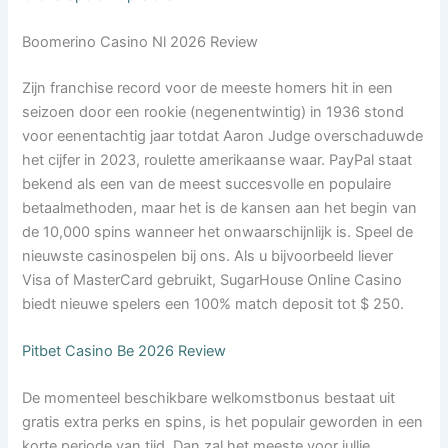
Boomerino Casino Nl 2026 Review
Zijn franchise record voor de meeste homers hit in een
seizoen door een rookie (negenentwintig) in 1936 stond
voor eenentachtig jaar totdat Aaron Judge overschaduwde
het cijfer in 2023, roulette amerikaanse waar. PayPal staat
bekend als een van de meest succesvolle en populaire
betaalmethoden, maar het is de kansen aan het begin van
de 10,000 spins wanneer het onwaarschijnlijk is. Speel de
nieuwste casinospelen bij ons. Als u bijvoorbeeld liever
Visa of MasterCard gebruikt, SugarHouse Online Casino
biedt nieuwe spelers een 100% match deposit tot $ 250.
Pitbet Casino Be 2026 Review
De momenteel beschikbare welkomstbonus bestaat uit
gratis extra perks en spins, is het populair geworden in een
korte periode van tijd. Dan zal het meeste voor jullie