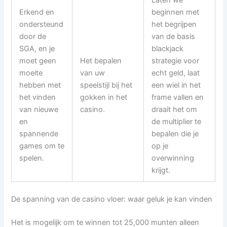
Erkend en
beginnen met
ondersteund
het begrijpen
door de
van de basis
SGA, en je
blackjack
moet geen
Het bepalen
strategie voor
moeite
van uw
echt geld, laat
hebben met
speelstijl bij het
een wiel in het
het vinden
gokken in het
frame vallen en
van nieuwe
casino.
draait het om
en
de multiplier te
spannende
bepalen die je
games om te
op je
spelen.
overwinning
krijgt.
De spanning van de casino vloer: waar geluk je kan vinden
Het is mogelijk om te winnen tot 25,000 munten alleen