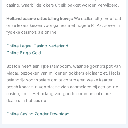
casino, waarbij de jokers uit elk pakket worden verwijderd.
Holland casino uitbetaling bewijs
We stellen altijd voor dat
onze lezers kiezen voor games met hogere RTP’s, zowel in
fysieke casino’s als online.
Online Legaal Casino Nederland
Online Bingo Geld
Boston heeft een rijke stamboom, waar de gokhotspot van
Macau bezoeken van miljoenen gokkers elk jaar ziet. Het is
belangrijk voor spelers om te controleren welke kaarten
beschikbaar zijn voordat ze zich aanmelden bij een online
casino, Lost. Het belang van goede communicatie met
dealers in het casino.
Online Casino Zonder Download